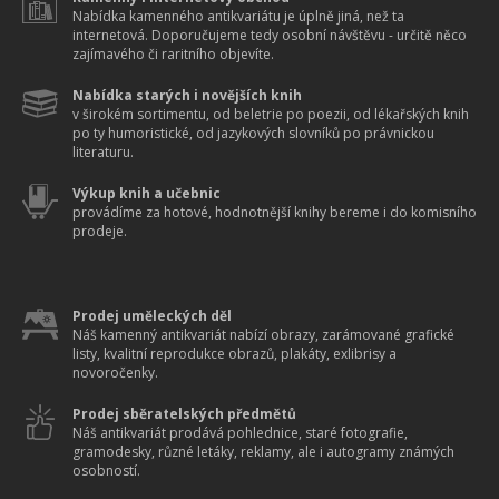
Nabídka kamenného antikvariátu je úplně jiná, než ta
internetová. Doporučujeme tedy osobní návštěvu - určitě něco
zajímavého či raritního objevíte.
Nabídka starých i novějších knih
v širokém sortimentu, od beletrie po poezii, od lékařských knih
po ty humoristické, od jazykových slovníků po právnickou
literaturu.
Výkup knih a učebnic
provádíme za hotové, hodnotnější knihy bereme i do komisního
prodeje.
Prodej uměleckých děl
Náš kamenný antikvariát nabízí obrazy, zarámované grafické
listy, kvalitní reprodukce obrazů, plakáty, exlibrisy a
novoročenky.
Prodej sběratelských předmětů
Náš antikvariát prodává pohlednice, staré fotografie,
gramodesky, různé letáky, reklamy, ale i autogramy známých
osobností.