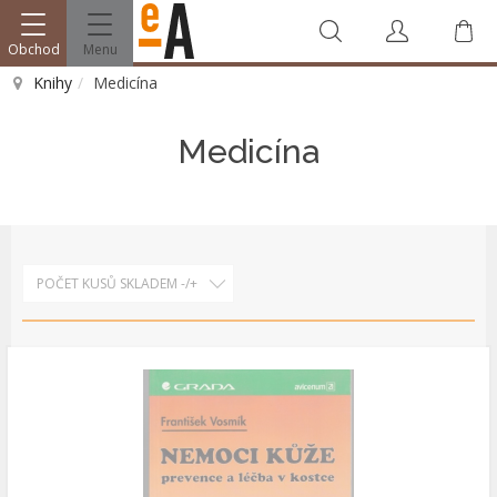
Obchod
Menu
V
Knihy
Medicína
Vyhledat
Medicína
POČET KUSŮ SKLADEM -/+