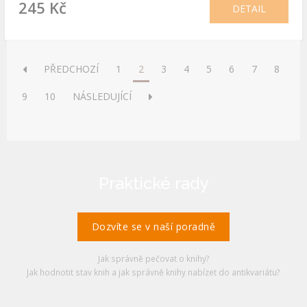
245 Kč
DETAIL
PŘEDCHOZÍ
1
2
3
4
5
6
7
8
9
10
NÁSLEDUJÍCÍ
Praktické rady
Dozvíte se v naší poradně
Jak správně pečovat o knihy?
Jak hodnotit stav knih a jak správně knihy nabízet do antikvariátu?