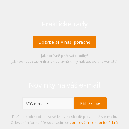
Praktické rady
Dozvíte se v naší poradně
Jak správně pečovat o knihy?
Jak hodnotit stav knih a jak správně knihy nabízet do antikvariátu?
Novinky na váš e-mail
Buďte o krok napřed! Nové knihy na skladě pravidelně v e-mailu.
Odesláním formuláře souhlasím se
zpracováním osobních údajů
.