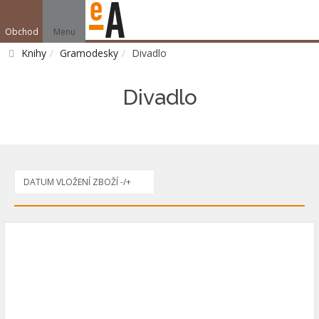
Obchod
Menu
V
Knihy
Gramodesky
Divadlo
Vyhledat
Divadlo
DATUM VLOŽENÍ ZBOŽÍ -/+