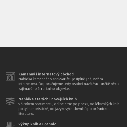
Kamenný i internetový obchod
Nabídka kamenného antikvariátu je úplně jiná, než ta
internetová. Doporučujeme tedy osobní návštěvu - určitě něco
zajímavého či raritního objevíte.
Nabídka starých i novějších knih
v širokém sortimentu, od beletrie po poezii, od lékařských knih
po ty humoristické, od jazykových slovníků po právnickou
literaturu.
Výkup knih a učebnic