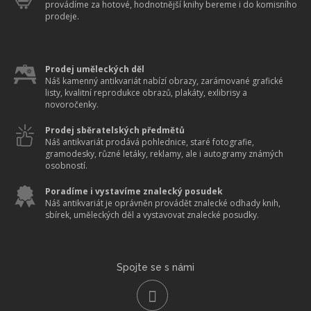
provádíme za hotové, hodnotnější knihy bereme i do komisního
prodeje.
Prodej uměleckých děl
Náš kamenný antikvariát nabízí obrazy, zarámované grafické
listy, kvalitní reprodukce obrazů, plakáty, exlibrisy a
novoročenky.
Prodej sběratelských předmětů
Náš antikvariát prodává pohlednice, staré fotografie,
gramodesky, různé letáky, reklamy, ale i autogramy známých
osobností.
Poradíme i vystavíme znalecký posudek
Náš antikvariát je oprávněn provádět znalecké odhady knih,
sbírek, uměleckých děl a vystavovat znalecké posudky.
Spojte se s námi