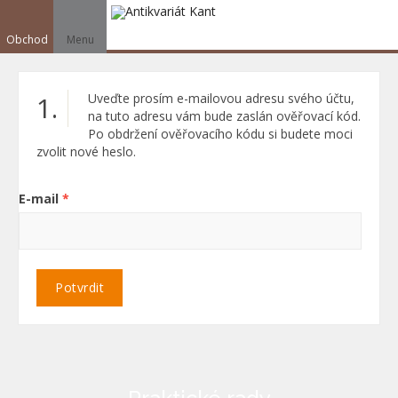
Obchod
Menu
V
1.
Uveďte prosím e-mailovou adresu svého účtu,
Vyhledat
na tuto adresu vám bude zaslán ověřovací kód.
Po obdržení ověřovacího kódu si budete moci
zvolit nové heslo.
E-mail
*
Potvrdit