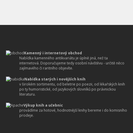
Kamenný i internetový obchod
Nabídka kamenného antikvariátu je úplně jiná, než ta
internetová. Doporučujeme tedy osobní návštěvu - určitě něco
zajímavého či raritního objevíte.
Nabídka starých i novějších knih
v širokém sortimentu, od beletrie po poezii, od lékařských knih
po ty humoristické, od jazykových slovníků po právnickou
literaturu.
Výkup knih a učebnic
provádíme za hotové, hodnotnější knihy bereme i do komisního
prodeje.