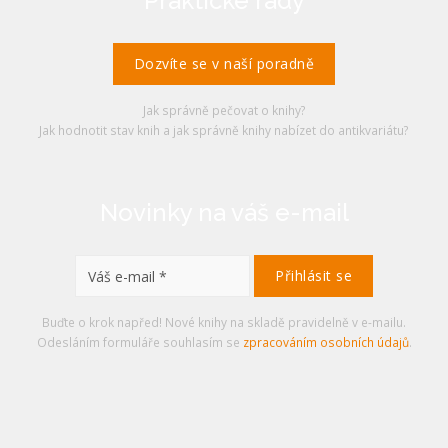
Praktické rady
Dozvíte se v naší poradně
Jak správně pečovat o knihy?
Jak hodnotit stav knih a jak správně knihy nabízet do antikvariátu?
Novinky na váš e-mail
Buďte o krok napřed! Nové knihy na skladě pravidelně v e-mailu.
Odesláním formuláře souhlasím se
zpracováním osobních údajů
.