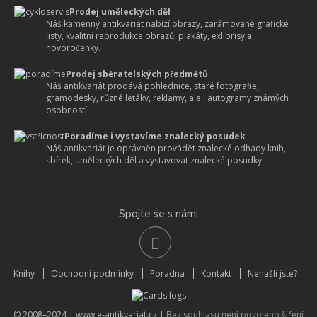
Prodej uměleckých děl
Náš kamenný antikvariát nabízí obrazy, zarámované grafické
listy, kvalitní reprodukce obrazů, plakáty, exlibrisy a
novoročenky.
Prodej sběratelských předmětů
Náš antikvariát prodává pohlednice, staré fotografie,
gramodesky, různé letáky, reklamy, ale i autogramy známých
osobností.
Poradíme i vystavíme znalecký posudek
Náš antikvariát je oprávněn provádět znalecké odhady knih,
sbírek, uměleckých děl a vystavovat znalecké posudky.
Spojte se s námi
Knihy
Obchodní podmínky
Poradna
Kontakt
Nenašli jste?
© 2008–2024 |
www.e-antikvariat.cz
|
Bez souhlasu není povoleno šíření