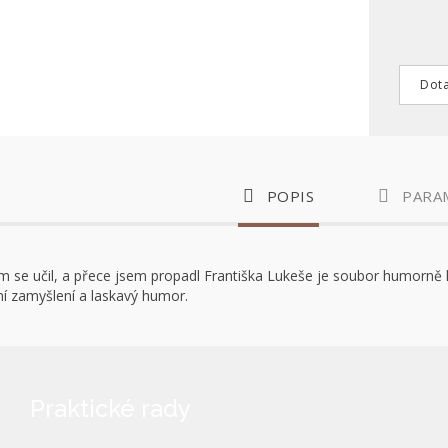
Dota
POPIS
PARA
em se učil, a přece jsem propadl Františka Lukeše je soubor humorně 
í zamyšlení a laskavý humor.
Praktické rady