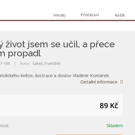
Přihlášení
Hledej
Košík
Vyhle
Vyhledat
ý život jsem se učil, a přece
m propadl
7-100
|
Autor:
Lukeš, František
atolického kněze, ilustrace a doslov Vladimír Komárek
Detailní informace
89 Kč
nost:
Skladem