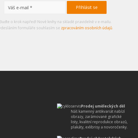
Buďte o krok napřed! Nové knihy na skladě pravidelně v e-mailu.
desláním formuláře souhlasím se
zpracováním osobních údajů
.
Prodej uměleckých děl
Náš kamenný antikvariát nabízí
obrazy, zarámované grafické
listy, kvalitní reprodukce obrazů,
plakáty, exlibrisy a novoročenky.