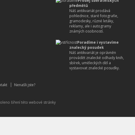
Prodej sběratelských
předmětů
Náš antikvariát prodává
pohlednice, staré fotografie,
gramodesky, různé letáky,
reklamy, ale i autogramy
známých osobností.
Poradíme i vystavíme
znalecký posudek
Náš antikvariát je oprávněn
provádět znalecké odhady knih,
sbírek, uměleckých děl a
vystavovat znalecké posudky.
takt
Nenašli jste?
oleno šíření této webové stránky