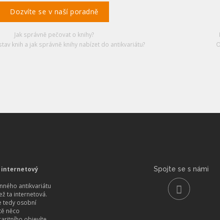
Dozvíte se v naší poradně
Jak správně pečovat o knihy?
stav knih a jak správně knihy nabízet do antikvariátu?
O
 internetový
Spojte se s námi
ného antikvariátu
než ta internetová.
 tedy osobní
itě něco
aritního objevíte.