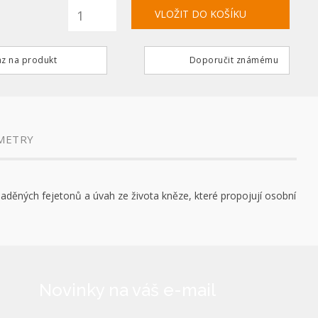
z na produkt
Doporučit známému
METRY
laděných fejetonů a úvah ze života kněze, které propojují osobní
Novinky na váš e-mail