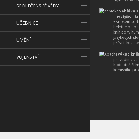
SPOLEČENSKÉ VĚDY
Nabídka s
i novějších k
v širokém sort
UČEBNICE
beletrie po po
knih po ty hum
jazykových slo
UMĚNÍ
právnickou lite
Výkup knih
VOJENSTVÍ
provádíme za 
hodnotnější k
komisního pro