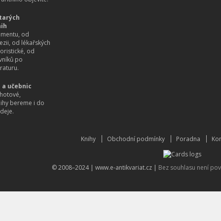
tarých
nih
imentu, od
ezii, od lékařských
oristické, od
vníků po
raturu.
 a učebnic
hotové,
nihy bereme i do
deje.
Knihy
Obchodní podmínky
Poradna
Kon
© 2008–2024 |
www.e-antikvariat.cz
|
Bez souhlasu není pov