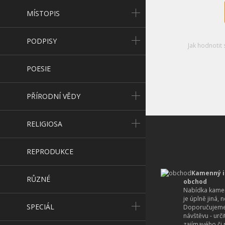
MÍSTOPIS
PODPISY
Jak hodnotit 
POESIE
PŘÍRODNÍ VĚDY
RELIGIOSA
REPRODUKCE
Kamenný i
RŮZNÉ
obchod
Nabídka kamen
je úplně jiná, 
SPECIÁL
Doporučujeme
návštěvu - urč
zajímavého či r