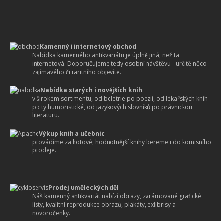
Kamenný i internetový obchod
Nabídka kamenného antikvariátu je úplně jiná, než ta
internetová. Doporučujeme tedy osobní návštěvu - určitě něco
zajímavého či raritního objevíte.
Nabídka starých i novějších knih
v širokém sortimentu, od beletrie po poezii, od lékařských knih
po ty humoristické, od jazykových slovníků po právnickou
literaturu.
Výkup knih a učebnic
provádíme za hotové, hodnotnější knihy bereme i do komisního
prodeje.
Prodej uměleckých děl
Náš kamenný antikvariát nabízí obrazy, zarámované grafické
listy, kvalitní reprodukce obrazů, plakáty, exlibrisy a
novoročenky.