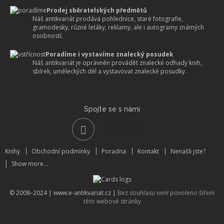
Prodej sběratelských předmětů
Náš antikvariát prodává pohlednice, staré fotografie,
gramodesky, různé letáky, reklamy, ale i autogramy známých
osobností.
Poradíme i vystavíme znalecký posudek
Náš antikvariát je oprávněn provádět znalecké odhady knih,
sbírek, uměleckých děl a vystavovat znalecké posudky.
Spojte se s námi
Show more...
Knihy
Obchodní podmínky
Poradna
Kontakt
Nenašli jste?
Show more...
© 2008–2024 |
www.e-antikvariat.cz
|
Bez souhlasu není povoleno šíření
této webové stránky