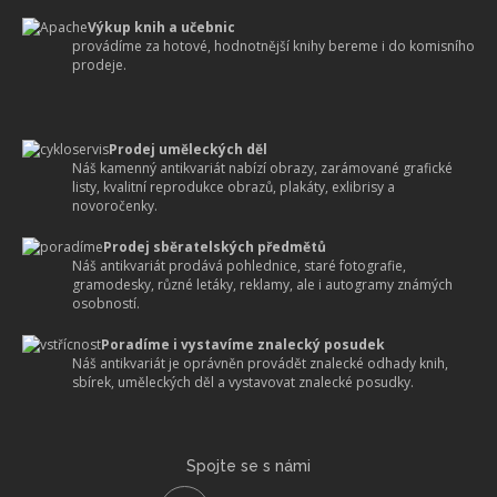
Výkup knih a učebnic
provádíme za hotové, hodnotnější knihy bereme i do komisního
prodeje.
Prodej uměleckých děl
Náš kamenný antikvariát nabízí obrazy, zarámované grafické
listy, kvalitní reprodukce obrazů, plakáty, exlibrisy a
novoročenky.
Prodej sběratelských předmětů
Náš antikvariát prodává pohlednice, staré fotografie,
gramodesky, různé letáky, reklamy, ale i autogramy známých
osobností.
Poradíme i vystavíme znalecký posudek
Náš antikvariát je oprávněn provádět znalecké odhady knih,
sbírek, uměleckých děl a vystavovat znalecké posudky.
Spojte se s námi