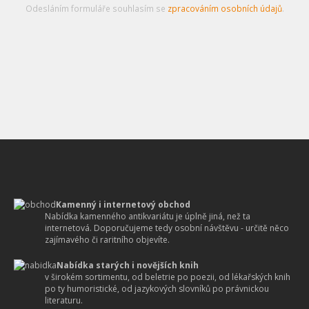
Odesláním formuláře souhlasím se
zpracováním osobních údajů
.
Kamenný i internetový obchod
Nabídka kamenného antikvariátu je úplně jiná, než ta
internetová. Doporučujeme tedy osobní návštěvu - určitě něco
zajímavého či raritního objevíte.
Nabídka starých i novějších knih
v širokém sortimentu, od beletrie po poezii, od lékařských knih
po ty humoristické, od jazykových slovníků po právnickou
literaturu.