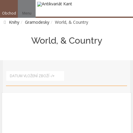
Obchod
Menu
V
Knihy
Gramodesky
World, & Country
Vyhledat
World, & Country
DATUM VLOŽENÍ ZBOŽÍ -/+