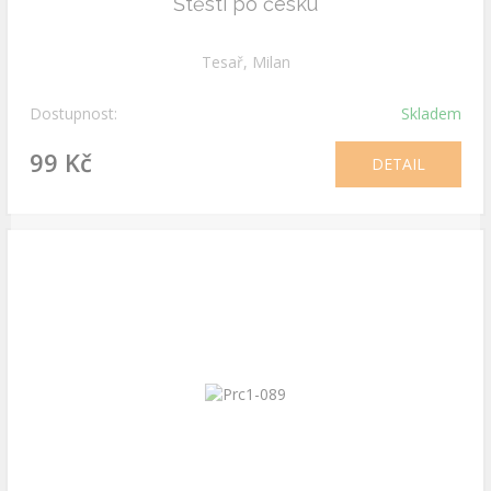
Štěstí po česku
Tesař, Milan
Dostupnost:
Skladem
99 Kč
DETAIL