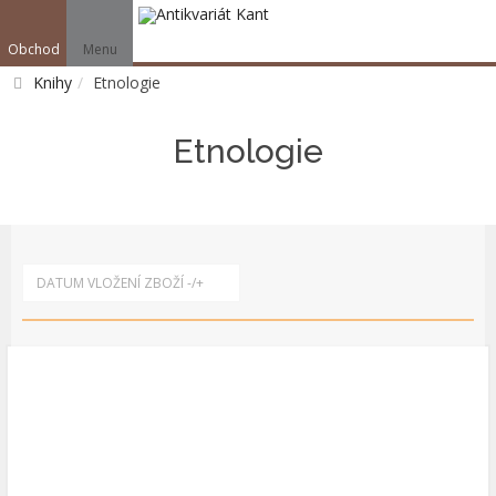
Obchod
Menu
V
Knihy
Etnologie
Vyhledat
Etnologie
DATUM VLOŽENÍ ZBOŽÍ -/+