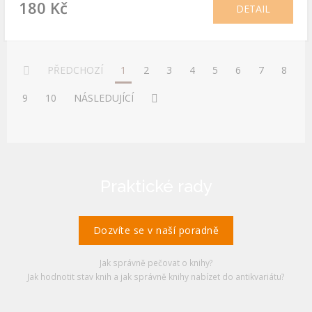
180 Kč
DETAIL
PŘEDCHOZÍ
1
2
3
4
5
6
7
8
9
10
NÁSLEDUJÍCÍ
Praktické rady
Dozvíte se v naší poradně
Jak správně pečovat o knihy?
Jak hodnotit stav knih a jak správně knihy nabízet do antikvariátu?