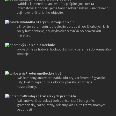
Nabídka kamenného antikvariátu je úplně jiná, než ta
internetová. Doporučujeme tedy osobní návštěvu - určitě něco
zajímavého či raritního objevíte.
Nabídka starých i novějších knih
v širokém sortimentu, od beletrie po poezii, od lékařských knih
po ty humoristické, od jazykových slovníků po právnickou
literaturu.
Výkup knih a učebnic
provádíme za hotové, hodnotnější knihy bereme i do komisního
prodeje.
Prodej uměleckých děl
Náš kamenný antikvariát nabízí obrazy, zarámované grafické
listy, kvalitní reprodukce obrazů, plakáty, exlibrisy a
novoročenky.
Prodej sběratelských předmětů
Náš antikvariát prodává pohlednice, staré fotografie,
gramodesky, různé letáky, reklamy, ale i autogramy známých
osobností.