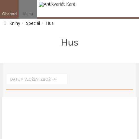
Obchod
Menu
V
Knihy
Speciál
Hus
Vyhledat
Hus
DATUM VLOŽENÍ ZBOŽÍ -/+