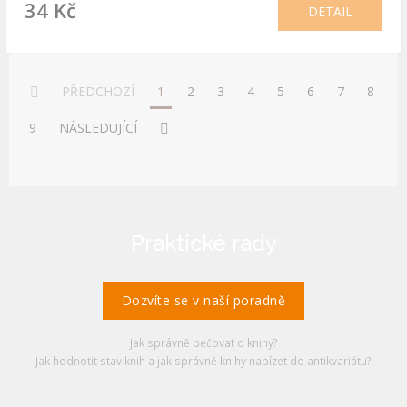
34 Kč
DETAIL
PŘEDCHOZÍ
1
2
3
4
5
6
7
8
9
NÁSLEDUJÍCÍ
Praktické rady
Dozvíte se v naší poradně
Jak správně pečovat o knihy?
Jak hodnotit stav knih a jak správně knihy nabízet do antikvariátu?