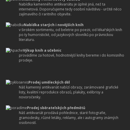
Nabídka kamenného antikvariátu je úplně jiná, než ta
internetová. Doporučujeme tedy osobní návštěvu - určitě něco
zajímavého či raritního objevíte.
Nabídka starých i novějších knih
v širokém sortimentu, od beletrie po poezii, od lékařských knih
po ty humoristické, od jazykových slovníků po právnickou
literaturu.
Výkup knih a učebnic
provádíme za hotové, hodnotnější knihy bereme i do komisního
prodeje.
Prodej uměleckých děl
Náš kamenný antikvariát nabízí obrazy, zarámované grafické
listy, kvalitní reprodukce obrazů, plakáty, exlibrisy a
novoročenky.
Prodej sběratelských předmětů
Náš antikvariát prodává pohlednice, staré fotografie,
gramodesky, různé letáky, reklamy, ale i autogramy známých
osobností.