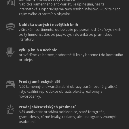
Nabídka kamenného antikvariátu je úplně jiná, než ta
internetová. Doporučujeme tedy osobní návštěvu - určitě něco
zajímavého či raritního objevíte.
Nabídka starých i novějších knih
v širokém sortimentu, od beletrie po poezii, od lékařských knih
po ty humoristické, od jazykových slovníků po právnickou
literaturu.
Výkup knih a učebnic
provádíme za hotové, hodnotnější knihy bereme i do komisního
prodeje.
Prodej uměleckých děl
Náš kamenný antikvariát nabízí obrazy, zarámované grafické
listy, kvalitní reprodukce obrazů, plakáty, exlibrisy a
novoročenky.
Prodej sběratelských předmětů
Náš antikvariát prodává pohlednice, staré fotografie,
gramodesky, různé letáky, reklamy, ale i autogramy známých
osobností.