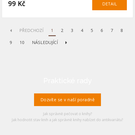
99 Kč
DETAIL
PŘEDCHOZÍ
1
2
3
4
5
6
7
8
9
10
NÁSLEDUJÍCÍ
Praktické rady
Dozvíte se v naší poradně
Jak správně pečovat o knihy?
Jak hodnotit stav knih a jak správně knihy nabízet do antikvariátu?