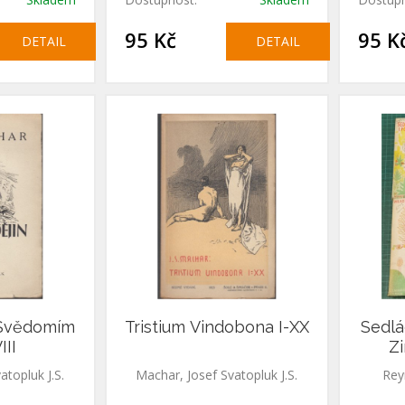
95 Kč
95 K
DETAIL
DETAIL
 Svědomím
Tristium Vindobona I-XX
Sedlác
III
Zi
atopluk J.S.
Machar, Josef Svatopluk J.S.
Rey