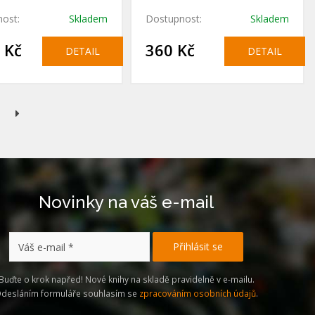
ost:
Skladem
Dostupnost:
Skladem
 Kč
360 Kč
DETAIL
DETAIL
Novinky na váš e-mail
Buďte o krok napřed! Nové knihy na skladě pravidelně v e-mailu.
desláním formuláře souhlasím se
zpracováním osobních údajů
.