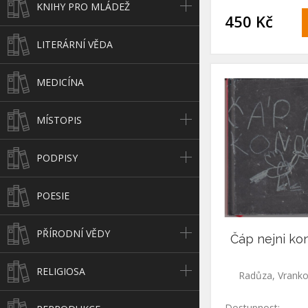
KNIHY PRO MLÁDEŽ
450 Kč
LITERÁRNÍ VĚDA
MEDICÍNA
MÍSTOPIS
PODPISY
POESIE
PŘÍRODNÍ VĚDY
Čáp nejni ko
RELIGIOSA
Radůza, Vranko
Dostupnost: