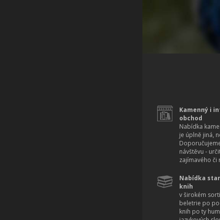
Kamenný i in
obchod
Nabídka kamen
je úplně jiná, 
Doporučujeme
návštěvu - urč
zajímavého či r
Nabídka star
knih
v širokém sort
beletrie po po
knih po ty hum
jazykových slo