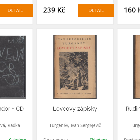
239 Kč
160 
DETAIL
DETAIL
ndor + CD
Lovcovy zápisky
Rudin
vá, Radka
Turgeněv, Ivan Sergějevič
Turg
Skladem
Dostupnost:
Skladem
Dostupn