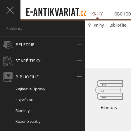
KNIHY
OBCHOD
Knihy
Bibliofilie
Antikvariát
BELETRIE
STARÉ TISKY
BIBLIOFILIE
Zajímavé úpravy
s grafikou
Bibeloty
Bibeloty
Kožené vazby