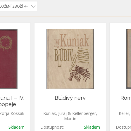
OŽENÍ ZBOŽÍ -/+
unu I – IV,
Blúdivý nerv
Rome
popeje
ossaková, Zofia Zofja Kossak
Kuniak, Juraj & Kellenberger,
Keller
Martin
Skladem
Dostupnost:
Skladem
Dostupn