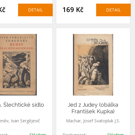
Kč
169 Kč
DETAIL
DETAIL
, Šlechtické sídlo
Jed z Judey (obálka
František Kupka)
eněv, Ivan Sergějevič
Machar, Josef Svatopluk J.S.
ost:
Skladem
Dostupnost:
Skladem