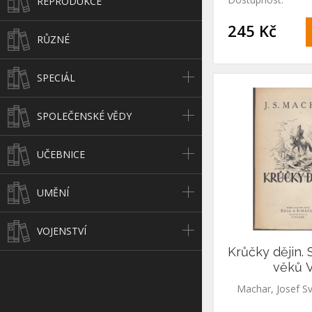
REPRODUKCE
245 Kč
RŮZNÉ
SPECIÁL
SPOLEČENSKÉ VĚDY
UČEBNICE
UMĚNÍ
VOJENSTVÍ
Krůčky dějin.
věků V
Machar, Josef Sv