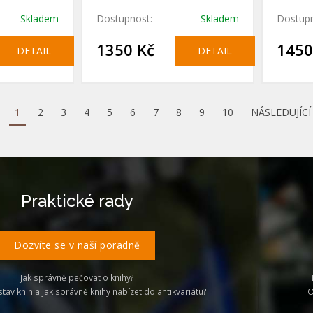
.
Skladem
Dostupnost:
Skladem
Dostupn
1350 Kč
1450
DETAIL
DETAIL
1
2
3
4
5
6
7
8
9
10
NÁSLEDUJÍCÍ
Praktické rady
Dozvíte se v naší poradně
Jak správně pečovat o knihy?
stav knih a jak správně knihy nabízet do antikvariátu?
O