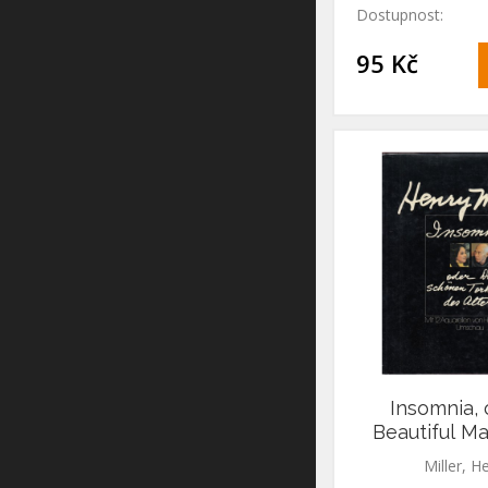
Dostupnost:
95 Kč
Insomnia, 
Beautiful M
Insomnia, o
Miller, H
schönen To