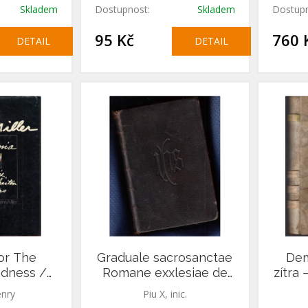
Skladem
Dostupnost:
Skladem
Dostupn
95 Kč
760 
DETAIL
DETAIL
or The
Graduale sacrosanctae
Dem
adness /
Romane exxlesiae de
zítra
der Die
tenpore et de Sanctis
enry
Piu X, inic.
rheiten
ss. D. N. Pii X....