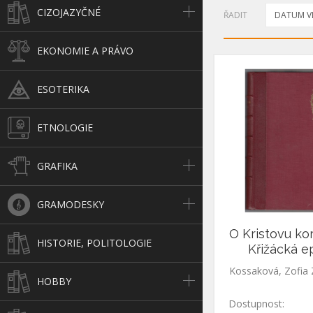
CIZOJAZYČNÉ
ŘADIT
DATUM VL
EKONOMIE A PRÁVO
ESOTERIKA
ETNOLOGIE
GRAFIKA
GRAMODESKY
O Kristovu kor
HISTORIE, POLITOLOGIE
Křižácká e
K
HOBBY
Dostupnost: