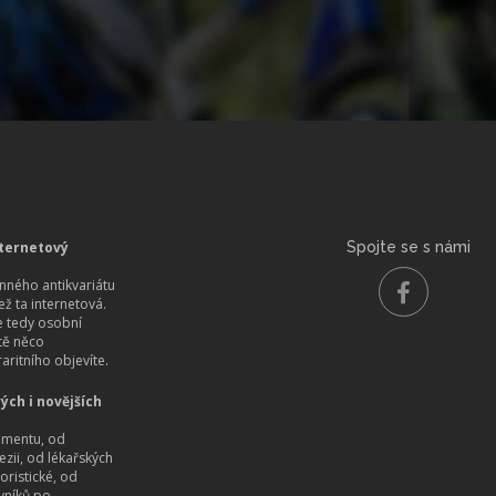
ternetový
Spojte se s námi
ného antikvariátu
než ta internetová.
 tedy osobní
itě něco
aritního objevíte.
ých i novějších
imentu, od
ezii, od lékařských
oristické, od
vníků po