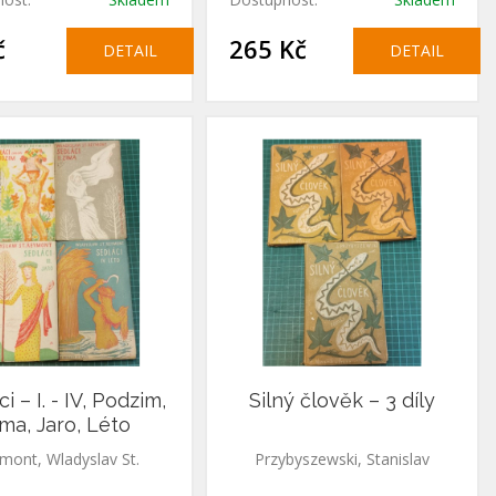
č
265 Kč
DETAIL
DETAIL
i – I. - IV, Podzim,
Silný člověk – 3 díly
ma, Jaro, Léto
mont, Wladyslav St.
Przybyszewski, Stanislav