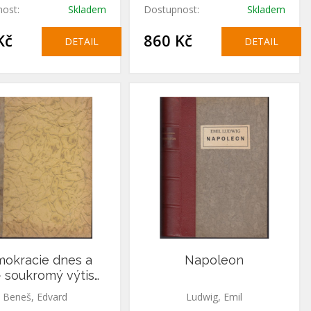
ost:
Skladem
Dostupnost:
Skladem
Kč
860 Kč
DETAIL
DETAIL
okracie dnes a
Napoleon
 – soukromý výtisk,
rarita
Beneš, Edvard
Ludwig, Emil