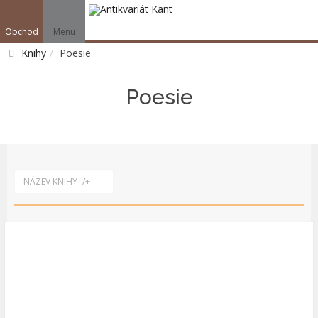
Obchod
Menu
V
Knihy
Poesie
Vyhledat
Poesie
NÁZEV KNIHY -/+