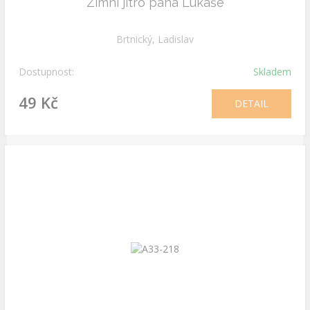
Zimní jitro pana Lukáše
Brtnický, Ladislav
Dostupnost:
Skladem
49 Kč
DETAIL