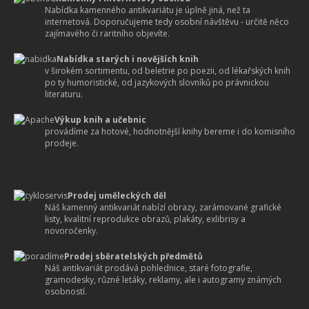
Nabídka kamenného antikvariátu je úplně jiná, než ta
internetová. Doporučujeme tedy osobní návštěvu - určitě něco
zajímavého či raritního objevíte.
Nabídka starých i novějších knih
v širokém sortimentu, od beletrie po poezii, od lékařských knih
po ty humoristické, od jazykových slovníků po právnickou
literaturu.
Výkup knih a učebnic
provádíme za hotové, hodnotnější knihy bereme i do komisního
prodeje.
Prodej uměleckých děl
Náš kamenný antikvariát nabízí obrazy, zarámované grafické
listy, kvalitní reprodukce obrazů, plakáty, exlibrisy a
novoročenky.
Prodej sběratelských předmětů
Náš antikvariát prodává pohlednice, staré fotografie,
gramodesky, různé letáky, reklamy, ale i autogramy známých
osobností.