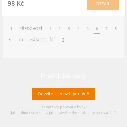
98 Kč
DETAIL
PŘEDCHOZÍ
1
2
3
4
5
6
7
8
9
10
NÁSLEDUJÍCÍ
Praktické rady
Dozvíte se v naší poradně
Jak správně pečovat o knihy?
Jak hodnotit stav knih a jak správně knihy nabízet do antikvariátu?