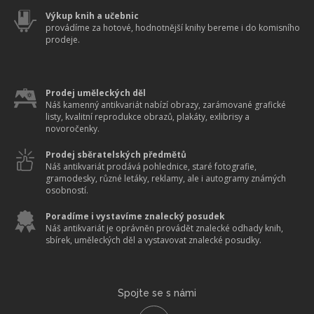
Výkup knih a učebnic
provádíme za hotové, hodnotnější knihy bereme i do komisního
prodeje.
Prodej uměleckých děl
Náš kamenný antikvariát nabízí obrazy, zarámované grafické
listy, kvalitní reprodukce obrazů, plakáty, exlibrisy a
novoročenky.
Prodej sběratelských předmětů
Náš antikvariát prodává pohlednice, staré fotografie,
gramodesky, různé letáky, reklamy, ale i autogramy známých
osobností.
Poradíme i vystavíme znalecký posudek
Náš antikvariát je oprávněn provádět znalecké odhady knih,
sbírek, uměleckých děl a vystavovat znalecké posudky.
Spojte se s námi