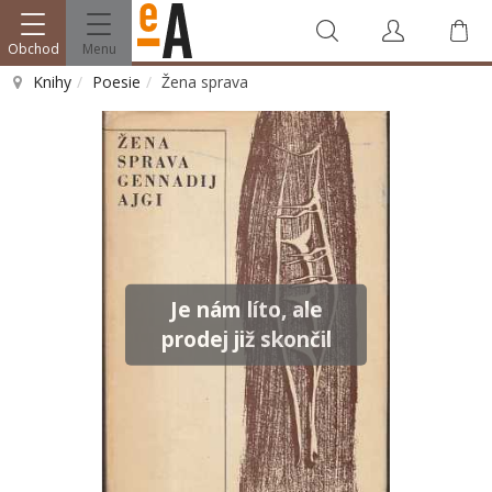
Obchod
Menu
Knihy
Poesie
Žena sprava
Vyhledat
Je nám líto, ale
prodej již skončil