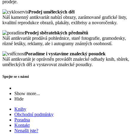
prodeje.
Prodej uměleckých děl
Náš kamenný antikvariát nabízí obrazy, zarámované grafické listy,
kvalitní reprodukce obrazů, plakáty, exlibrisy a novoročenky.
Prodej sběratelských předmětů
Náš antikvariát prodává pohlednice, staré fotografie, gramodesky,
různé letáky, reklamy, ale i autogramy známých osobností.
Poradíme i vystavíme znalecký posudek
Náš antikvariát je oprávněn provádět znalecké odhady knih, sbírek,
uměleckých děl a vystavovat znalecké posudky.
Spojte se s námi
Show more...
Hide
Knihy
Obchodní podmínky
Poradna
Kontakt
Nenašli jste?