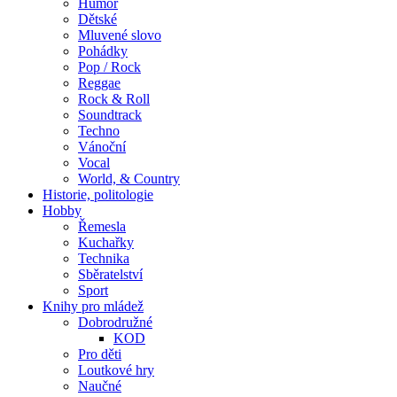
Humor
Dětské
Mluvené slovo
Pohádky
Pop / Rock
Reggae
Rock & Roll
Soundtrack
Techno
Vánoční
Vocal
World, & Country
Historie, politologie
Hobby
Řemesla
Kuchařky
Technika
Sběratelství
Sport
Knihy pro mládež
Dobrodružné
KOD
Pro děti
Loutkové hry
Naučné