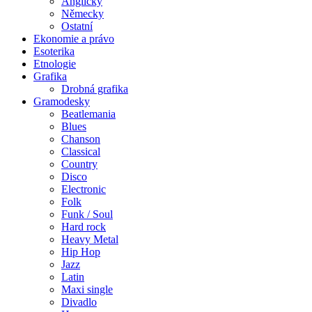
Anglicky
Německy
Ostatní
Ekonomie a právo
Esoterika
Etnologie
Grafika
Drobná grafika
Gramodesky
Beatlemania
Blues
Chanson
Classical
Country
Disco
Electronic
Folk
Funk / Soul
Hard rock
Heavy Metal
Hip Hop
Jazz
Latin
Maxi single
Divadlo