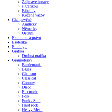
Zajímavé úpravy
s grafikou
Bibeloty
Kožené vazby
Cizojazyčné
Anglicky
Německy
Ostatní
Ekonomie a právo
Esoterika
Etnologie
Grafika
Drobná grafika
Gramodesky
Beatlemania
Blues
Chanson
Classical
Country
Disco
Electronic
Folk
Funk / Soul
Hard rock
Heavy Metal