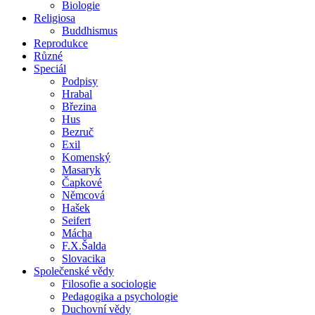
Biologie
Religiosa
Buddhismus
Reprodukce
Různé
Speciál
Podpisy
Hrabal
Březina
Hus
Bezruč
Exil
Komenský
Masaryk
Čapkové
Němcová
Hašek
Seifert
Mácha
F.X.Šalda
Slovacika
Společenské vědy
Filosofie a sociologie
Pedagogika a psychologie
Duchovní vědy