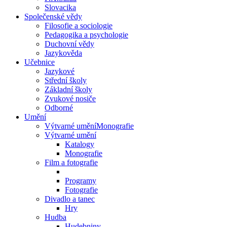
Slovacika
Společenské vědy
Filosofie a sociologie
Pedagogika a psychologie
Duchovní vědy
Jazykověda
Učebnice
Jazykové
Střední školy
Základní školy
Zvukové nosiče
Odborné
Umění
Výtvarné uměníMonografie
Výtvarné umění
Katalogy
Monografie
Film a fotografie
Programy
Fotografie
Divadlo a tanec
Hry
Hudba
Hudebniny