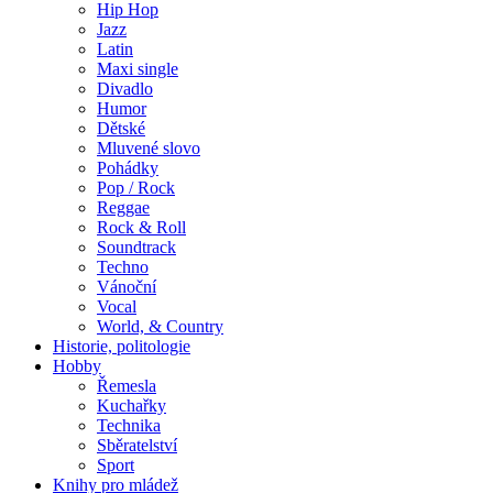
Hip Hop
Jazz
Latin
Maxi single
Divadlo
Humor
Dětské
Mluvené slovo
Pohádky
Pop / Rock
Reggae
Rock & Roll
Soundtrack
Techno
Vánoční
Vocal
World, & Country
Historie, politologie
Hobby
Řemesla
Kuchařky
Technika
Sběratelství
Sport
Knihy pro mládež