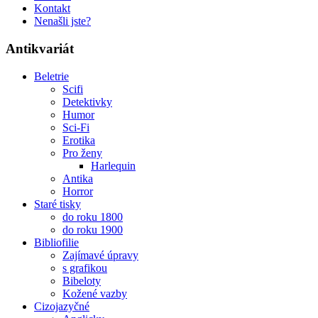
Kontakt
Nenašli jste?
Antikvariát
Beletrie
Scifi
Detektivky
Humor
Sci-Fi
Erotika
Pro ženy
Harlequin
Antika
Horror
Staré tisky
do roku 1800
do roku 1900
Bibliofilie
Zajímavé úpravy
s grafikou
Bibeloty
Kožené vazby
Cizojazyčné