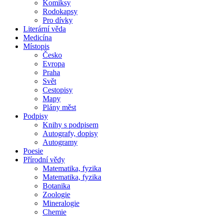
Komiksy
Rodokapsy
Pro dívky
Literární věda
Medicína
Místopis
Česko
Evropa
Praha
Svět
Cestopisy
Mapy
Plány měst
Podpisy
Knihy s podpisem
Autografy, dopisy
Autogramy
Poesie
Přírodní vědy
Matematika, fyzika
Matematika, fyzika
Botanika
Zoologie
Mineralogie
Chemie