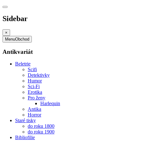
Sidebar
×
Menu
Obchod
Antikvariát
Beletrie
Scifi
Detektivky
Humor
Sci-Fi
Erotika
Pro ženy
Harlequin
Antika
Horror
Staré tisky
do roku 1800
do roku 1900
Bibliofilie