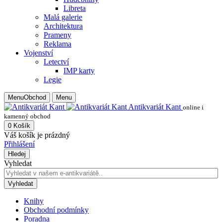
Libreta
Malá galerie
Architektura
Prameny
Reklama
Vojenství
Letectví
IMP karty
Legie
Menu
Obchod
Menu
Antikvariát Kant
online i
kamenný obchod
0
Košík
Váš košík je prázdný
Přihlášení
Hledej
Vyhledat
Vyhledat
Knihy
Obchodní podmínky
Poradna