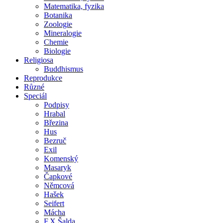
Matematika, fyzika
Botanika
Zoologie
Mineralogie
Chemie
Biologie
Religiosa
Buddhismus
Reprodukce
Různé
Speciál
Podpisy
Hrabal
Březina
Hus
Bezruč
Exil
Komenský
Masaryk
Čapkové
Němcová
Hašek
Seifert
Mácha
F.X.Šalda