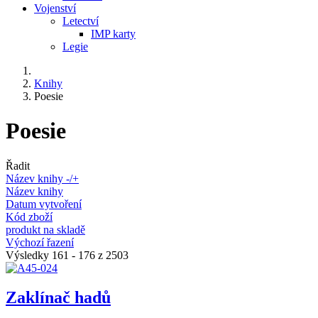
Vojenství
Letectví
IMP karty
Legie
Knihy
Poesie
Poesie
Řadit
Název knihy -/+
Název knihy
Datum vytvoření
Kód zboží
produkt na skladě
Výchozí řazení
Výsledky 161 - 176 z 2503
Zaklínač hadů