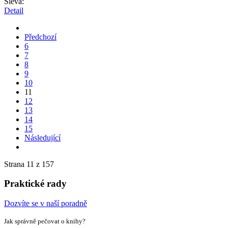
Sleva:
Detail
Předchozí
6
7
8
9
10
11
12
13
14
15
Následující
Strana 11 z 157
Praktické rady
Dozvíte se v naší poradně
Jak správně pečovat o knihy?