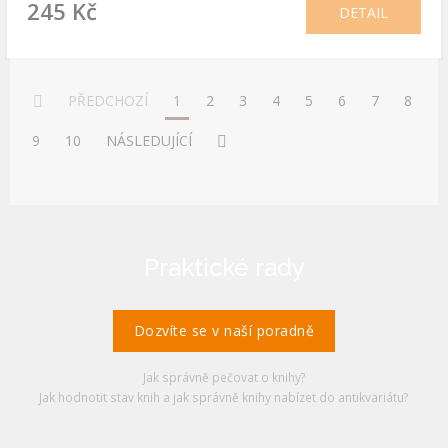
245 Kč
DETAIL
PŘEDCHOZÍ
1
2
3
4
5
6
7
8
9
10
NÁSLEDUJÍCÍ
Praktické rady
Dozvíte se v naší poradně
Jak správně pečovat o knihy?
Jak hodnotit stav knih a jak správně knihy nabízet do antikvariátu?