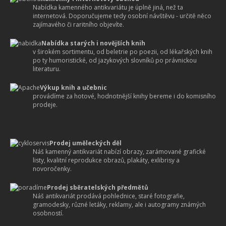
Nabídka kamenného antikvariátu je úplně jiná, než ta
internetová. Doporučujeme tedy osobní návštěvu - určitě něco
zajímavého či raritního objevíte.
Nabídka starých i novějších knih
v širokém sortimentu, od beletrie po poezii, od lékařských knih
po ty humoristické, od jazykových slovníků po právnickou
literaturu.
Výkup knih a učebnic
provádíme za hotové, hodnotnější knihy bereme i do komisního
prodeje.
Prodej uměleckých děl
Náš kamenný antikvariát nabízí obrazy, zarámované grafické
listy, kvalitní reprodukce obrazů, plakáty, exlibrisy a
novoročenky.
Prodej sběratelských předmětů
Náš antikvariát prodává pohlednice, staré fotografie,
gramodesky, různé letáky, reklamy, ale i autogramy známých
osobností.