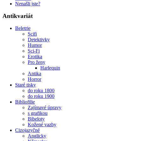
Nenašli jste?
Antikvariát
Beletrie
Scifi
Detektivky
Humor
Sci-Fi
Erotika
Pro ženy
Harlequin
Antika
Horror
Staré tisky
do roku 1800
do roku 1900
Bibliofilie
Zajímavé úpravy
s grafikou
Bibeloty
Kožené vazby
Cizojazyčné
Anglicky