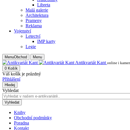
Libreta
Malá galerie
Architektura
Prameny
Reklama
Vojenství
Letectví
IMP karty
Legie
Menu
Obchod
Menu
Antikvariát Kant
online i kame
0
Košík
Váš košík je prázdný
Přihlášení
Hledej
Vyhledat
Vyhledat
Knihy
Obchodní podmínky
Poradna
Kontakt