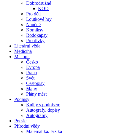
Dobrodružné
KOD
Pro děti
Loutkové hry
Naučné
Komiksy
Rodokapsy
Pro dívky
Literární věda
Medicína
Místopis
Česko
Evropa
Praha
Svět
Cestopisy
Mapy
Plány měst
Podpisy
Knihy s podpisem
Autografy, dopisy
Autogramy
Poesie
Přírodní vědy
Matematika, fyzika