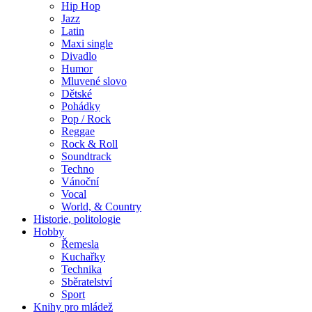
Hip Hop
Jazz
Latin
Maxi single
Divadlo
Humor
Mluvené slovo
Dětské
Pohádky
Pop / Rock
Reggae
Rock & Roll
Soundtrack
Techno
Vánoční
Vocal
World, & Country
Historie, politologie
Hobby
Řemesla
Kuchařky
Technika
Sběratelství
Sport
Knihy pro mládež