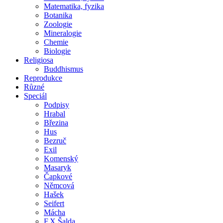
Matematika, fyzika
Botanika
Zoologie
Mineralogie
Chemie
Biologie
Religiosa
Buddhismus
Reprodukce
Různé
Speciál
Podpisy
Hrabal
Březina
Hus
Bezruč
Exil
Komenský
Masaryk
Čapkové
Němcová
Hašek
Seifert
Mácha
F.X.Šalda