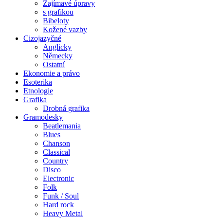
Zajímavé úpravy
s grafikou
Bibeloty
Kožené vazby
Cizojazyčné
Anglicky
Německy
Ostatní
Ekonomie a právo
Esoterika
Etnologie
Grafika
Drobná grafika
Gramodesky
Beatlemania
Blues
Chanson
Classical
Country
Disco
Electronic
Folk
Funk / Soul
Hard rock
Heavy Metal