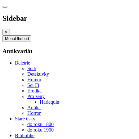
Sidebar
×
Menu
Obchod
Antikvariát
Beletrie
Scifi
Detektivky
Humor
Sci-Fi
Erotika
Pro ženy
Harlequin
Antika
Horror
Staré tisky
do roku 1800
do roku 1900
Bibliofilie