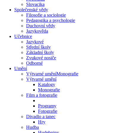
Slovacika
Společenské vědy
Filosofie a sociologie
Pedagogika a psychologie
Duchovní vědy
Jazykověda
Učebnice
Jazykové
Střední školy
Základní školy
Zvukové nosiče
Odborné
Umění
Výtvarné uměníMonografie
Výtvarné umění
Katalogy
Monografie
Film a fotografie
Programy
Fotografie
Divadlo a tanec
Hry
Hudba
Hudebniny