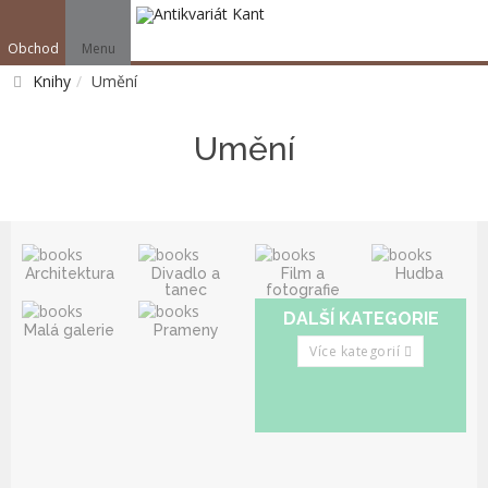
Obchod
Menu
V
Knihy
Umění
Vyhledat
Umění
Architektura
Divadlo a
Film a
Hudba
tanec
fotografie
DALŠÍ KATEGORIE
Malá galerie
Prameny
Více kategorií