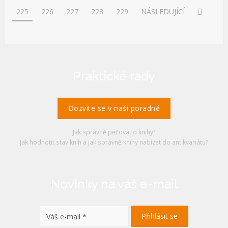
225
226
227
228
229
NÁSLEDUJÍCÍ
Praktické rady
Dozvíte se v naší poradně
Jak správně pečovat o knihy?
Jak hodnotit stav knih a jak správně knihy nabízet do antikvariátu?
Novinky na váš e-mail