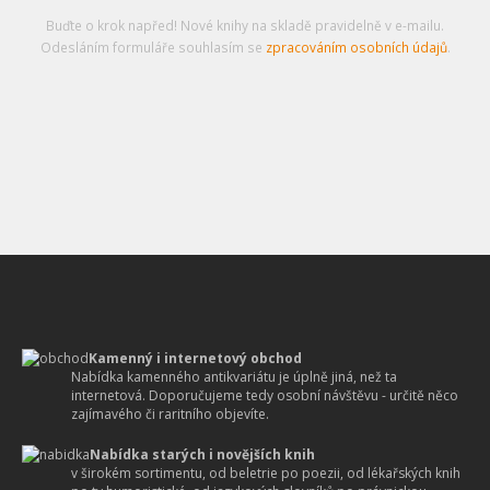
Buďte o krok napřed! Nové knihy na skladě pravidelně v e-mailu.
Odesláním formuláře souhlasím se
zpracováním osobních údajů
.
Kamenný i internetový obchod
Nabídka kamenného antikvariátu je úplně jiná, než ta
internetová. Doporučujeme tedy osobní návštěvu - určitě něco
zajímavého či raritního objevíte.
Nabídka starých i novějších knih
v širokém sortimentu, od beletrie po poezii, od lékařských knih