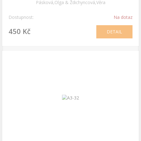
Pásková,Olga & Ždichyncová,Věra
Dostupnost:
Na dotaz
450 Kč
DETAIL