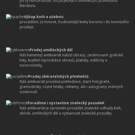
po ty humoristické, od jazykových slovníků po právnickou
literaturu.
Výkup knih a učebnic
provádíme za hotové, hodnotnější knihy bereme i do komisního
prodeje.
Prodej uměleckých děl
Náš kamenný antikvariát nabízí obrazy, zarámované grafické
listy, kvalitní reprodukce obrazů, plakáty, exlibrisy a
novoročenky.
Prodej sběratelských předmětů
Náš antikvariát prodává pohlednice, staré fotografie,
gramodesky, různé letáky, reklamy, ale i autogramy známých
osobností.
Poradíme i vystavíme znalecký posudek
Náš antikvariát je oprávněn provádět znalecké odhady knih,
sbírek, uměleckých děl a vystavovat znalecké posudky.