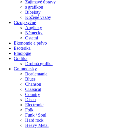
Zajímavé úpravy
s grafikou
Bibeloty
Kožené vazby
Cizojazyčné
Anglicky
Německy
Ostatní
Ekonomie a právo
Esoterika
Etnologie
Grafika
Drobná grafika
Gramodesky
Beatlemania
Blues
Chanson
Classical
Country
Disco
Electronic
Folk
Funk / Soul
Hard rock
Heavy Metal