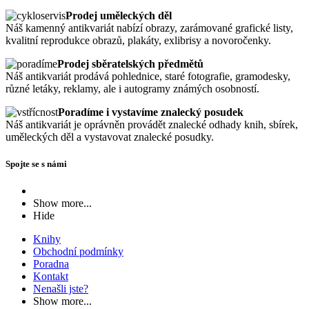
Prodej uměleckých děl
Náš kamenný antikvariát nabízí obrazy, zarámované grafické listy,
kvalitní reprodukce obrazů, plakáty, exlibrisy a novoročenky.
Prodej sběratelských předmětů
Náš antikvariát prodává pohlednice, staré fotografie, gramodesky,
různé letáky, reklamy, ale i autogramy známých osobností.
Poradíme i vystavíme znalecký posudek
Náš antikvariát je oprávněn provádět znalecké odhady knih, sbírek,
uměleckých děl a vystavovat znalecké posudky.
Spojte se s námi
Show more...
Hide
Knihy
Obchodní podmínky
Poradna
Kontakt
Nenašli jste?
Show more...