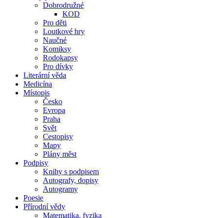
Dobrodružné
KOD
Pro děti
Loutkové hry
Naučné
Komiksy
Rodokapsy
Pro dívky
Literární věda
Medicína
Místopis
Česko
Evropa
Praha
Svět
Cestopisy
Mapy
Plány měst
Podpisy
Knihy s podpisem
Autografy, dopisy
Autogramy
Poesie
Přírodní vědy
Matematika, fyzika