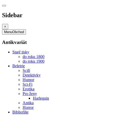
Sidebar
×
Menu
Obchod
Antikvariát
Staré tisky
do roku 1800
do roku 1900
Beletrie
Scifi
Detektivky
Humor
Sci-Fi
Erotika
Pro ženy
Harlequin
Antika
Horror
Bibliofilie