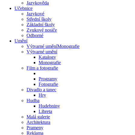
Jazykověda
Učebnice
Jazykové
Střední školy
Základní školy
Zvukové nosiče
Odborné
Umění
Výtvarné uměníMonografie
Výtvarné umění
Katalogy
Monografie
Film a fotografie
Programy
Fotografie
Divadlo a tanec
Hry
Hudba
Hudebniny
Libreta
Malá galerie
Architektura
Prameny
Reklama