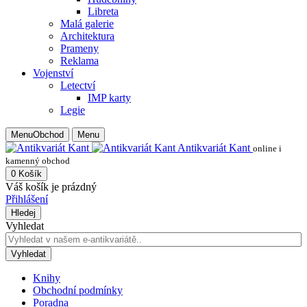
Libreta
Malá galerie
Architektura
Prameny
Reklama
Vojenství
Letectví
IMP karty
Legie
Menu
Obchod
Menu
Antikvariát Kant
online i
kamenný obchod
0
Košík
Váš košík je prázdný
Přihlášení
Hledej
Vyhledat
Vyhledat
Knihy
Obchodní podmínky
Poradna