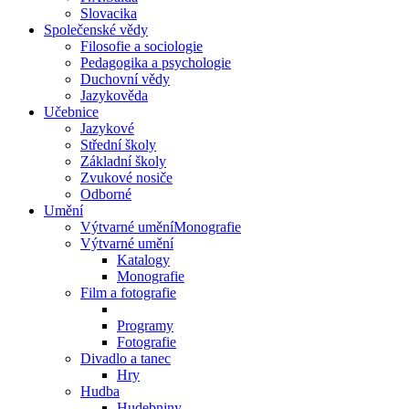
Slovacika
Společenské vědy
Filosofie a sociologie
Pedagogika a psychologie
Duchovní vědy
Jazykověda
Učebnice
Jazykové
Střední školy
Základní školy
Zvukové nosiče
Odborné
Umění
Výtvarné uměníMonografie
Výtvarné umění
Katalogy
Monografie
Film a fotografie
Programy
Fotografie
Divadlo a tanec
Hry
Hudba
Hudebniny