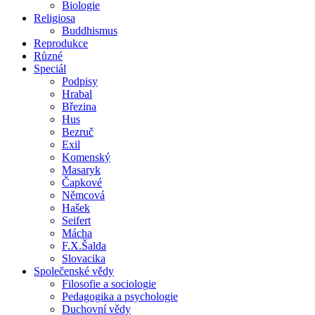
Biologie
Religiosa
Buddhismus
Reprodukce
Různé
Speciál
Podpisy
Hrabal
Březina
Hus
Bezruč
Exil
Komenský
Masaryk
Čapkové
Němcová
Hašek
Seifert
Mácha
F.X.Šalda
Slovacika
Společenské vědy
Filosofie a sociologie
Pedagogika a psychologie
Duchovní vědy