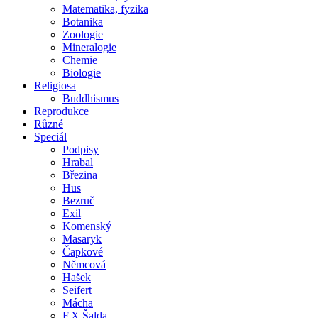
Matematika, fyzika
Botanika
Zoologie
Mineralogie
Chemie
Biologie
Religiosa
Buddhismus
Reprodukce
Různé
Speciál
Podpisy
Hrabal
Březina
Hus
Bezruč
Exil
Komenský
Masaryk
Čapkové
Němcová
Hašek
Seifert
Mácha
F.X.Šalda