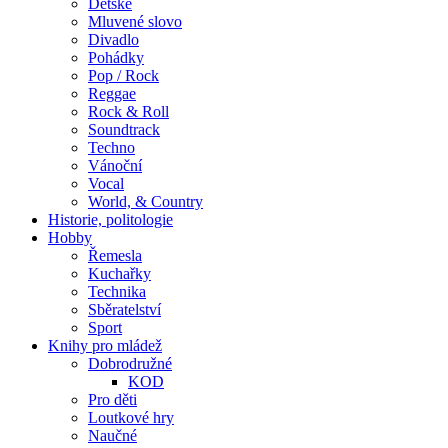
Dětské
Mluvené slovo
Divadlo
Pohádky
Pop / Rock
Reggae
Rock & Roll
Soundtrack
Techno
Vánoční
Vocal
World, & Country
Historie, politologie
Hobby
Řemesla
Kuchařky
Technika
Sběratelství
Sport
Knihy pro mládež
Dobrodružné
KOD
Pro děti
Loutkové hry
Naučné