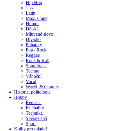
Hip Hop
Jazz
Latin
Maxi single
Humor
Dětské
Mluvené slovo
Divadlo
Pohádky
Pop / Rock
Reggae
Rock & Roll
Soundtrack
Techno
Vánoční
Vocal
World, & Country
Historie, politologie
Hobby
Řemesla
Kuchařky
Technika
Sběratelství
Sport
Knihy pro mládež