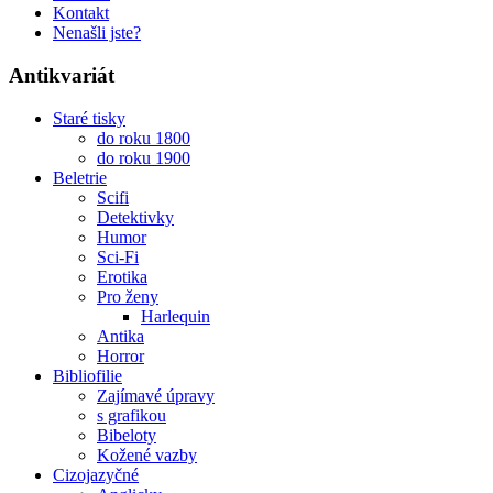
Kontakt
Nenašli jste?
Antikvariát
Staré tisky
do roku 1800
do roku 1900
Beletrie
Scifi
Detektivky
Humor
Sci-Fi
Erotika
Pro ženy
Harlequin
Antika
Horror
Bibliofilie
Zajímavé úpravy
s grafikou
Bibeloty
Kožené vazby
Cizojazyčné