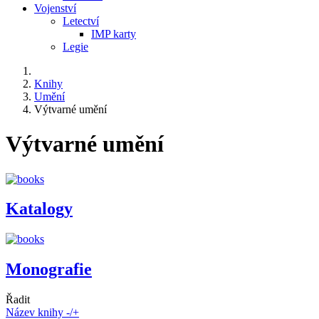
Vojenství
Letectví
IMP karty
Legie
Knihy
Umění
Výtvarné umění
Výtvarné umění
Katalogy
Monografie
Řadit
Název knihy -/+