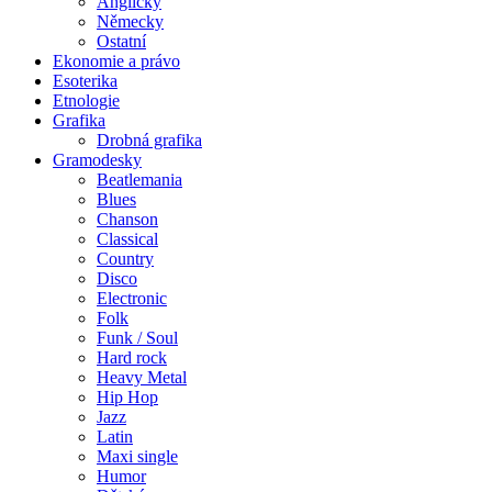
Anglicky
Německy
Ostatní
Ekonomie a právo
Esoterika
Etnologie
Grafika
Drobná grafika
Gramodesky
Beatlemania
Blues
Chanson
Classical
Country
Disco
Electronic
Folk
Funk / Soul
Hard rock
Heavy Metal
Hip Hop
Jazz
Latin
Maxi single
Humor