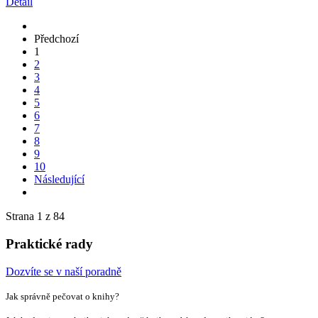
Detail
Předchozí
1
2
3
4
5
6
7
8
9
10
Následující
Strana 1 z 84
Praktické rady
Dozvíte se v naší poradně
Jak správně pečovat o knihy?