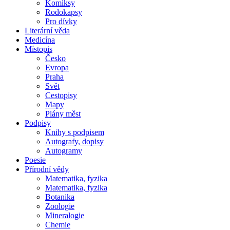
Komiksy
Rodokapsy
Pro dívky
Literární věda
Medicína
Místopis
Česko
Evropa
Praha
Svět
Cestopisy
Mapy
Plány měst
Podpisy
Knihy s podpisem
Autografy, dopisy
Autogramy
Poesie
Přírodní vědy
Matematika, fyzika
Matematika, fyzika
Botanika
Zoologie
Mineralogie
Chemie