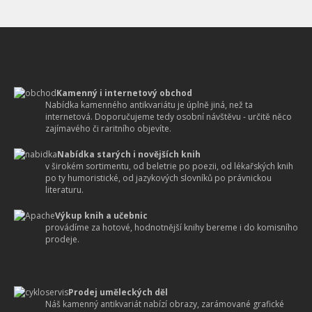
Kamenný i internetový obchod
Nabídka kamenného antikvariátu je úplně jiná, než ta
internetová. Doporučujeme tedy osobní návštěvu - určitě něco
zajímavého či raritního objevíte.
Nabídka starých i novějších knih
v širokém sortimentu, od beletrie po poezii, od lékařských knih
po ty humoristické, od jazykových slovníků po právnickou
literaturu.
Výkup knih a učebnic
provádíme za hotové, hodnotnější knihy bereme i do komisního
prodeje.
Prodej uměleckých děl
Náš kamenný antikvariát nabízí obrazy, zarámované grafické