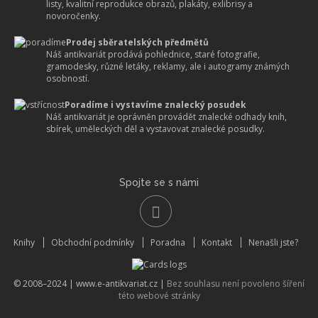
listy, kvalitní reprodukce obrazů, plakáty, exlibrisy a
novoročenky.
Prodej sběratelských předmětů
Náš antikvariát prodává pohlednice, staré fotografie,
gramodesky, různé letáky, reklamy, ale i autogramy známých
osobností.
Poradíme i vystavíme znalecký posudek
Náš antikvariát je oprávněn provádět znalecké odhady knih,
sbírek, uměleckých děl a vystavovat znalecké posudky.
Spojte se s námi
Knihy
Obchodní podmínky
Poradna
Kontakt
Nenašli jste?
© 2008–2024 |
www.e-antikvariat.cz
|
Bez souhlasu není povoleno šíření
této webové stránky