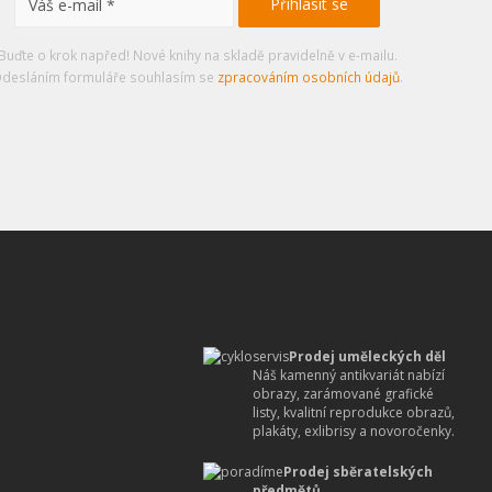
Buďte o krok napřed! Nové knihy na skladě pravidelně v e-mailu.
desláním formuláře souhlasím se
zpracováním osobních údajů
.
Prodej uměleckých děl
Náš kamenný antikvariát nabízí
obrazy, zarámované grafické
listy, kvalitní reprodukce obrazů,
plakáty, exlibrisy a novoročenky.
Prodej sběratelských
předmětů