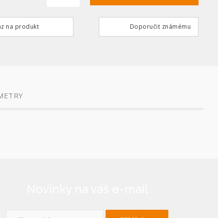
z na produkt
Doporučit známému
METRY
Novinky na váš e-mail