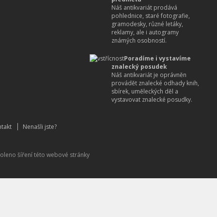
Náš antikvariát prodává
pohlednice, staré fotografie,
gramodesky, různé letáky,
reklamy, ale i autogramy
známých osobností.
Poradíme i vystavíme
znalecký posudek
Náš antikvariát je oprávněn
provádět znalecké odhady knih,
sbírek, uměleckých děl a
vystavovat znalecké posudky.
takt
Nenašli jste?
oleno šíření této webové stránky