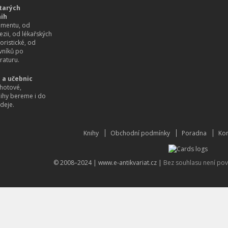
tarých
nih
imentu, od
ezii, od lékařských
oristické, od
vníků po
raturu.
 a učebnic
hotové,
nihy bereme i do
deje.
Knihy
Obchodní podmínky
Poradna
Kon
© 2008–2024 |
www.e-antikvariat.cz
|
Bez souhlasu není pov