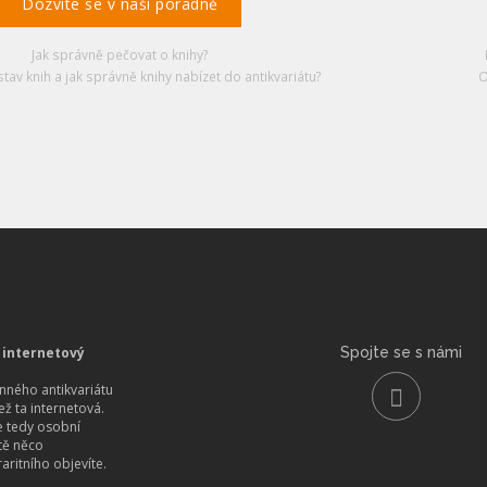
Dozvíte se v naší poradně
Jak správně pečovat o knihy?
stav knih a jak správně knihy nabízet do antikvariátu?
O
 internetový
Spojte se s námi
ného antikvariátu
než ta internetová.
 tedy osobní
itě něco
aritního objevíte.