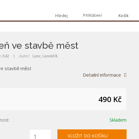
Přihlášení
Hledej
Košík
Vyhle
Vyhledat
eň ve stavbě měst
c-542
|
Autor:
Lunc, Leonid B.
ve stavbě měst
Detailní informace
490 Kč
nost:
Skladem