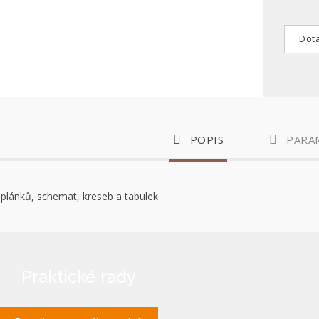
Dota
POPIS
PARA
plánků, schemat, kreseb a tabulek
Praktické rady