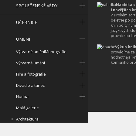
Nabídka s
SPOLEČENSKÉ VĚDY
i novějších k
v širokém sort
beletrie po po
UČEBNICE
knih po ty hum
jazykových slo
právnickou lite
UMĚNÍ
Výkup knih
Výtvarné uměníMonografie
provádíme za 
hodnotnější k
komisního pro
Výtvarné umění
Film a fotografie
Divadlo a tanec
Hudba
Malá galerie
Architektura
Prameny