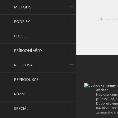
MÍSTOPIS
Jak hodnotit 
PODPISY
POESIE
PŘÍRODNÍ VĚDY
RELIGIOSA
REPRODUKCE
Kamenný i
obchod
RŮZNÉ
Nabídka kamen
je úplně jiná, 
Doporučujeme
návštěvu - urč
SPECIÁL
zajímavého či r