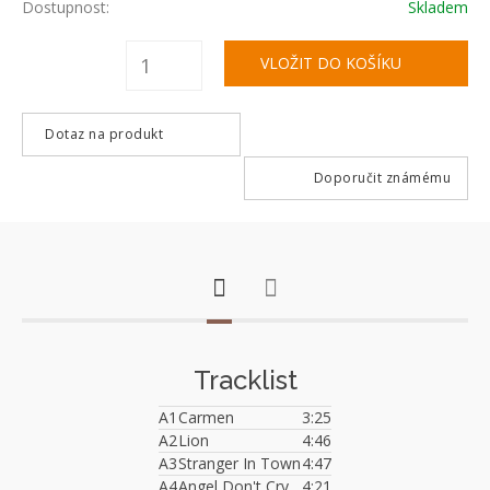
Dostupnost:
Skladem
Dotaz na produkt
Doporučit známému
Tracklist
A1
Carmen
3:25
A2
Lion
4:46
A3
Stranger In Town
4:47
A4
Angel Don't Cry
4:21