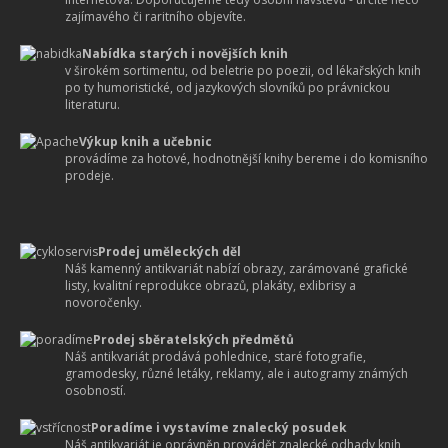
zajímavého či raritního objevíte.
Nabídka starých i novějších knih
v širokém sortimentu, od beletrie po poezii, od lékařských knih
po ty humoristické, od jazykových slovníků po právnickou
literaturu.
Výkup knih a učebnic
provádíme za hotové, hodnotnější knihy bereme i do komisního
prodeje.
Prodej uměleckých děl
Náš kamenný antikvariát nabízí obrazy, zarámované grafické
listy, kvalitní reprodukce obrazů, plakáty, exlibrisy a
novoročenky.
Prodej sběratelských předmětů
Náš antikvariát prodává pohlednice, staré fotografie,
gramodesky, různé letáky, reklamy, ale i autogramy známých
osobností.
Poradíme i vystavíme znalecký posudek
Náš antikvariát je oprávněn provádět znalecké odhady knih,