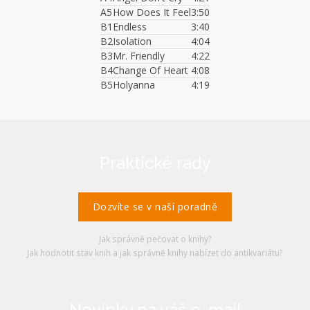
A5
How Does It Feel
3:50
B1
Endless
3:40
B2
Isolation
4:04
B3
Mr. Friendly
4:22
B4
Change Of Heart
4:08
B5
Holyanna
4:19
Praktické rady
Dozvíte se v naší poradně
Jak správně pečovat o knihy?
Jak hodnotit stav knih a jak správně knihy nabízet do antikvariátu?
Novinky na váš e-mail