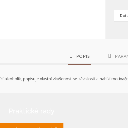
Dota
POPIS
PARA
ící alkoholik, popisuje vlastní zkušenost se závislostí a nabízí motiv
Praktické rady