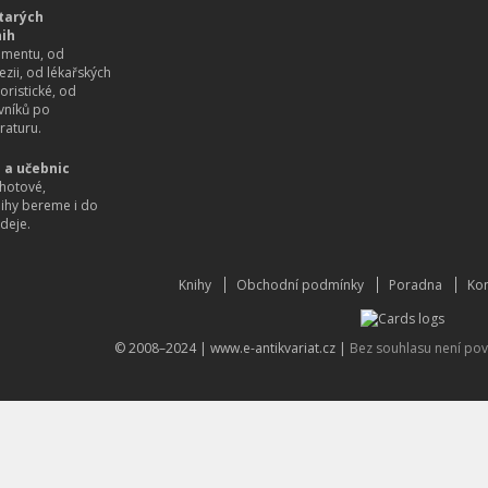
tarých
nih
imentu, od
ezii, od lékařských
oristické, od
vníků po
raturu.
 a učebnic
hotové,
nihy bereme i do
deje.
Knihy
Obchodní podmínky
Poradna
Kon
© 2008–2024 |
www.e-antikvariat.cz
|
Bez souhlasu není pov