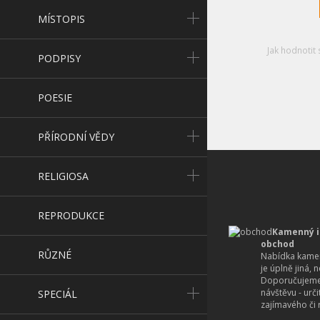
MÍSTOPIS
Jak hodnotit 
PODPISY
POESIE
PŘÍRODNÍ VĚDY
RELIGIOSA
REPRODUKCE
Kamenný i
obchod
RŮZNÉ
Nabídka kamen
je úplně jiná, 
Doporučujeme
návštěvu - urč
SPECIÁL
zajímavého či r