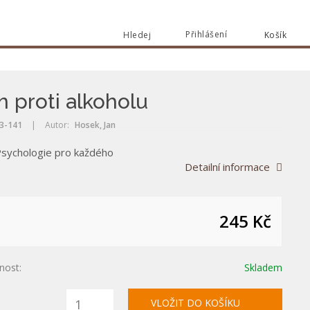
Přihlášení
Hledej
Košík
Vyhle
Vyhledat
 proti alkoholu
3-141
|
Autor:
Hosek, Jan
Psychologie pro každého
Detailní informace
245 Kč
nost:
Skladem