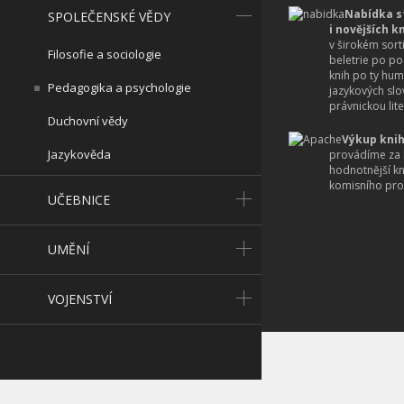
Nabídka s
SPOLEČENSKÉ VĚDY
i novějších k
v širokém sort
Filosofie a sociologie
beletrie po po
knih po ty hum
Pedagogika a psychologie
jazykových slo
právnickou lite
Duchovní vědy
Výkup knih
Jazykověda
provádíme za 
hodnotnější k
komisního pro
UČEBNICE
UMĚNÍ
VOJENSTVÍ