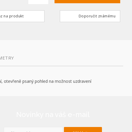
z na produkt
Doporučit známému
METRY
ační, otevřeně psaný pohled na možnost uzdravení
Novinky na váš e-mail