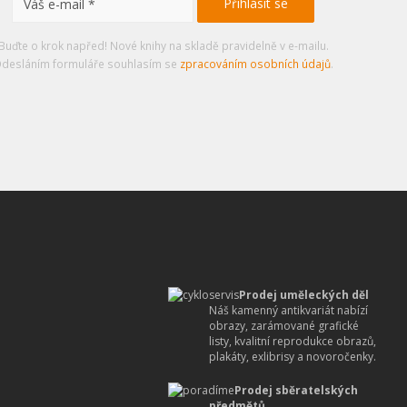
Buďte o krok napřed! Nové knihy na skladě pravidelně v e-mailu.
desláním formuláře souhlasím se
zpracováním osobních údajů
.
Prodej uměleckých děl
Náš kamenný antikvariát nabízí
obrazy, zarámované grafické
listy, kvalitní reprodukce obrazů,
plakáty, exlibrisy a novoročenky.
Prodej sběratelských
předmětů