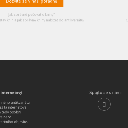
Dozvíte se v naší poradně
Jak správně pečovat o knihy?
stav knih a jak správně knihy nabízet do antikvariátu?
O
 internetový
Spojte se s námi
ného antikvariátu
než ta internetová.
 tedy osobní
itě něco
aritního objevíte.