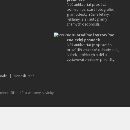
Náš antikvariát prodává
pohlednice, staré fotografie,
gramodesky, různé letáky,
reklamy, ale i autogramy
známých osobností.
Poradíme i vystavíme
znalecký posudek
Náš antikvariát je oprávněn
provádět znalecké odhady knih,
sbírek, uměleckých děl a
vystavovat znalecké posudky.
takt
Nenašli jste?
oleno šíření této webové stránky