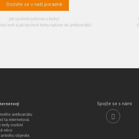
Dozvíte se v naší poradně
Jak správně pečovat o knihy?
stav knih a jak správně knihy nabízet do antikvariátu?
O
ternetový
Spojte se s námi
ného antikvariátu
než ta internetová.
 tedy osobní
itě něco
aritního objevíte.