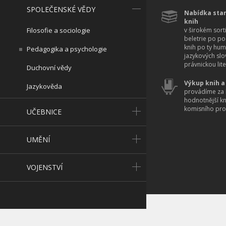
SPOLEČENSKÉ VĚDY
Nabídka star
knih
Filosofie a sociologie
v širokém sort
beletrie po po
knih po ty hum
Pedagogika a psychologie
jazykových slo
právnickou lite
Duchovní vědy
Výkup knih a
Jazykověda
provádíme za 
hodnotnější k
komisního pro
UČEBNICE
UMĚNÍ
VOJENSTVÍ