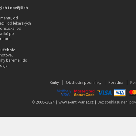
ých i novějších
imentu, od
ezii, od lékařských
oristické, od
vníků po
raturu.
 učebnic
hotové,
nihy bereme i do
deje.
Knihy
Obchodní podmínky
Poradna
Kon
© 2008–2024 |
www.e-antikvariat.cz
|
Bez souhlasu není pov