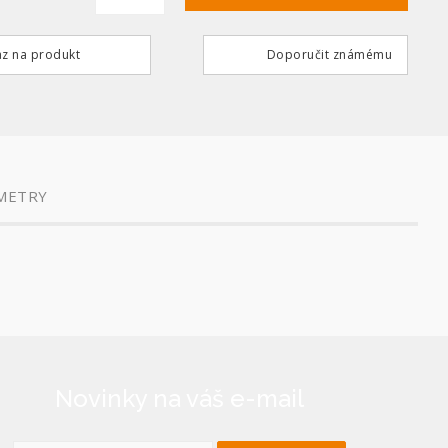
z na produkt
Doporučit známému
METRY
Novinky na váš e-mail