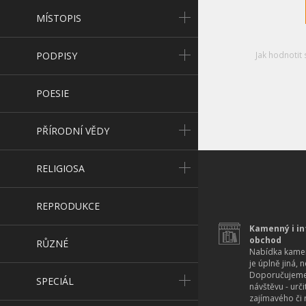
MÍSTOPIS
PODPISY
Jak hodnotit 
POESIE
PŘÍRODNÍ VĚDY
RELIGIOSA
REPRODUKCE
Kamenný i in
obchod
RŮZNÉ
Nabídka kamen
je úplně jiná, 
Doporučujeme
SPECIÁL
návštěvu - urč
zajímavého či r