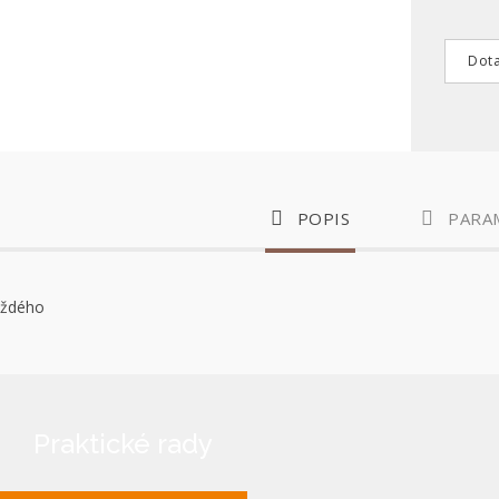
Dota
POPIS
PARA
aždého
Praktické rady