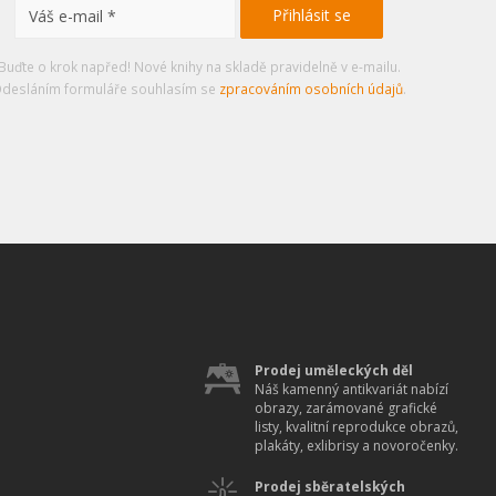
Buďte o krok napřed! Nové knihy na skladě pravidelně v e-mailu.
desláním formuláře souhlasím se
zpracováním osobních údajů
.
Prodej uměleckých děl
Náš kamenný antikvariát nabízí
obrazy, zarámované grafické
listy, kvalitní reprodukce obrazů,
plakáty, exlibrisy a novoročenky.
Prodej sběratelských