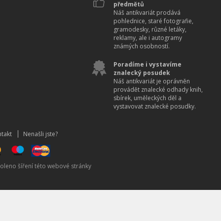
předmětů
Náš antikvariát prodává
pohlednice, staré fotografie,
gramodesky, různé letáky,
reklamy, ale i autogramy
známých osobností.
Poradíme i vystavíme
znalecký posudek
Náš antikvariát je oprávněn
provádět znalecké odhady knih,
sbírek, uměleckých děl a
vystavovat znalecké posudky.
takt
Nenašli jste?
oleno šíření této webové stránky