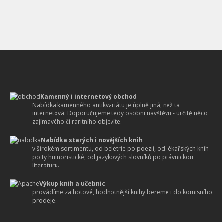
Kamenný i internetový obchod
Nabídka kamenného antikvariátu je úplně jiná, než ta
internetová. Doporučujeme tedy osobní návštěvu - určitě něco
zajímavého či raritního objevíte.
Nabídka starých i novějších knih
v širokém sortimentu, od beletrie po poezii, od lékařských knih
po ty humoristické, od jazykových slovníků po právnickou
literaturu.
Výkup knih a učebnic
provádíme za hotové, hodnotnější knihy bereme i do komisního
prodeje.