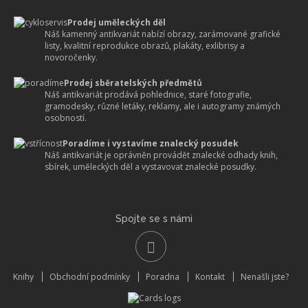
Prodej uměleckých děl
Náš kamenný antikvariát nabízí obrazy, zarámované grafické
listy, kvalitní reprodukce obrazů, plakáty, exlibrisy a
novoročenky.
Prodej sběratelských předmětů
Náš antikvariát prodává pohlednice, staré fotografie,
gramodesky, různé letáky, reklamy, ale i autogramy známých
osobností.
Poradíme i vystavíme znalecký posudek
Náš antikvariát je oprávněn provádět znalecké odhady knih,
sbírek, uměleckých děl a vystavovat znalecké posudky.
Spojte se s námi
Knihy
Obchodní podmínky
Poradna
Kontakt
Nenašli jste?