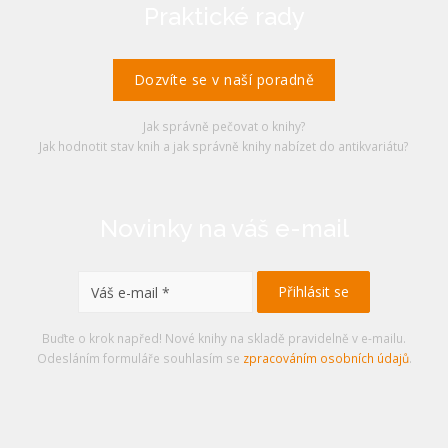
Praktické rady
Dozvíte se v naší poradně
Jak správně pečovat o knihy?
Jak hodnotit stav knih a jak správně knihy nabízet do antikvariátu?
Novinky na váš e-mail
Buďte o krok napřed! Nové knihy na skladě pravidelně v e-mailu.
Odesláním formuláře souhlasím se
zpracováním osobních údajů
.