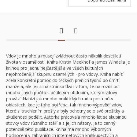
Doporučit známému
Vdov je mnoho a musejí zvládnout často několik desetiletí
života v osamělosti. Kniha Kristin Meekhof a James Windella je
knihou pro jednu nejčastější a ve všech kulturách
nejohroženější skupinu osamělých - pro vdovy. Kniha nabízí
zcela konkrétní pomoc do těžkých prvních týdnů po úmrtí
manžela, ale její silná stránka tkví i v tom, že na rozdíl od
mnoha jiných počítá s pětiletým obdobím, kterým vdovy
provází. Nabízí jak mnoho praktických rad a postupů v
oblastech, kde je toho potřeba, tak mnoho výpovědí vdov,
které si truchlením prošly a byly ochotny se o své prožitky a
zkušenosti podělit. Autorka pracovala mnoho let se skupinou
stovky vdov různého stáří a s jejich názory, je to cenný
potenciál této publikace. Kniha má mnoho výborných
hodnocení v zahraničních internetových knihkupectvích a