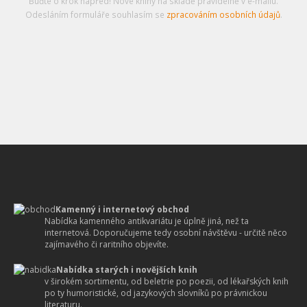
Buďte o krok napřed! Nové knihy na skladě pravidelně v e-mailu.
Odesláním formuláře souhlasím se
zpracováním osobních údajů
.
Kamenný i internetový obchod
Nabídka kamenného antikvariátu je úplně jiná, než ta
internetová. Doporučujeme tedy osobní návštěvu - určitě něco
zajímavého či raritního objevíte.
Nabídka starých i novějších knih
v širokém sortimentu, od beletrie po poezii, od lékařských knih
po ty humoristické, od jazykových slovníků po právnickou
literaturu.