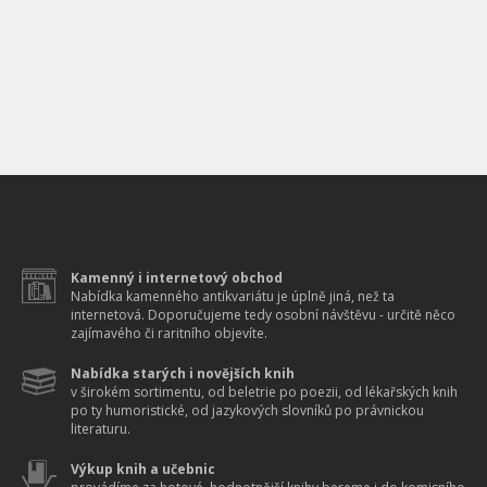
Kamenný i internetový obchod
Nabídka kamenného antikvariátu je úplně jiná, než ta
internetová. Doporučujeme tedy osobní návštěvu - určitě něco
zajímavého či raritního objevíte.
Nabídka starých i novějších knih
v širokém sortimentu, od beletrie po poezii, od lékařských knih
po ty humoristické, od jazykových slovníků po právnickou
literaturu.
Výkup knih a učebnic