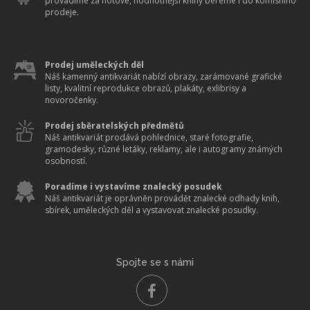
provádíme za hotové, hodnotnější knihy bereme i do komisního
prodeje.
Prodej uměleckých děl
Náš kamenný antikvariát nabízí obrazy, zarámované grafické
listy, kvalitní reprodukce obrazů, plakáty, exlibrisy a
novoročenky.
Prodej sběratelských předmětů
Náš antikvariát prodává pohlednice, staré fotografie,
gramodesky, různé letáky, reklamy, ale i autogramy známých
osobností.
Poradíme i vystavíme znalecký posudek
Náš antikvariát je oprávněn provádět znalecké odhady knih,
sbírek, uměleckých děl a vystavovat znalecké posudky.
Spojte se s námi