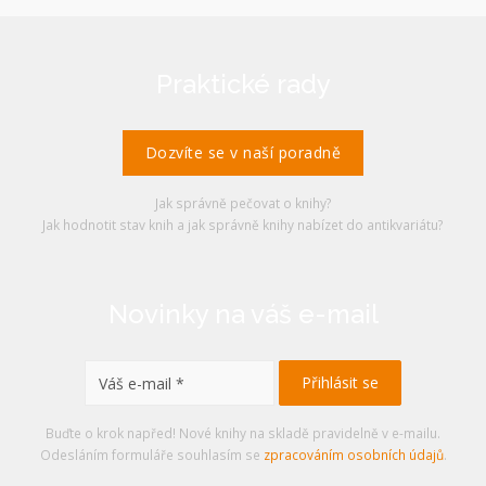
Praktické rady
Dozvíte se v naší poradně
Jak správně pečovat o knihy?
Jak hodnotit stav knih a jak správně knihy nabízet do antikvariátu?
Novinky na váš e-mail
Buďte o krok napřed! Nové knihy na skladě pravidelně v e-mailu.
Odesláním formuláře souhlasím se
zpracováním osobních údajů
.