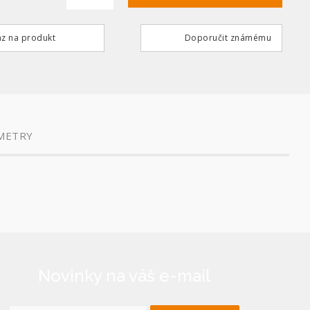
z na produkt
Doporučit známému
METRY
Novinky na váš e-mail