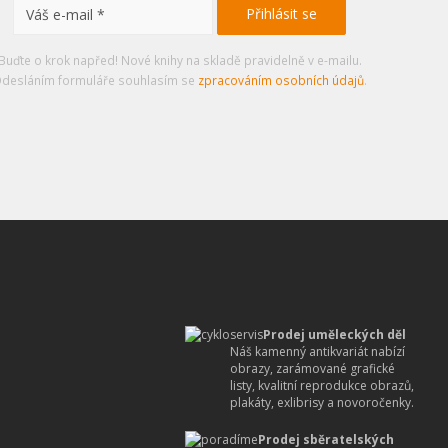
Buďte o krok napřed! Nové knihy na skladě pravidelně v e-mailu.
desláním formuláře souhlasím se
zpracováním osobních údajů
.
Prodej uměleckých děl
Náš kamenný antikvariát nabízí
obrazy, zarámované grafické
listy, kvalitní reprodukce obrazů,
plakáty, exlibrisy a novoročenky.
Prodej sběratelských