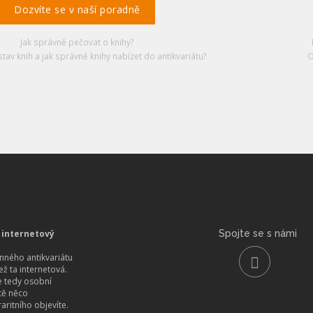
Dozvíte se v naší poradně
Jak správně pečovat o knihy?
stav knih a jak správně knihy nabízet do antikvariátu?
O
 internetový
Spojte se s námi
ného antikvariátu
než ta internetová.
 tedy osobní
itě něco
aritního objevíte.