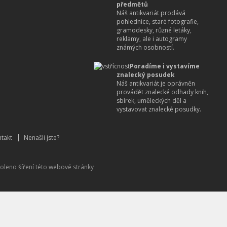
předmětů
Náš antikvariát prodává
pohlednice, staré fotografie,
gramodesky, různé letáky,
reklamy, ale i autogramy
známých osobností.
Poradíme i vystavíme
znalecký posudek
Náš antikvariát je oprávněn
provádět znalecké odhady knih,
sbírek, uměleckých děl a
vystavovat znalecké posudky.
takt
Nenašli jste?
oleno šíření této webové stránky