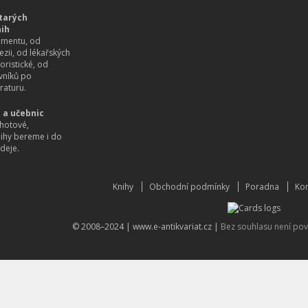
tarých
nih
imentu, od
ezii, od lékařských
oristické, od
vníků po
raturu.
 a učebnic
hotové,
nihy bereme i do
deje.
Knihy
Obchodní podmínky
Poradna
Kon
© 2008–2024 |
www.e-antikvariat.cz
|
Bez souhlasu není pov