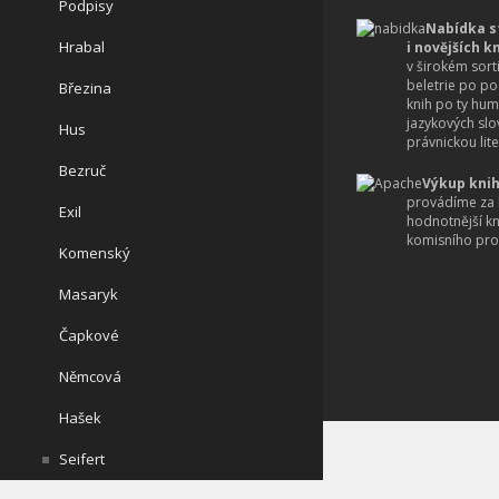
Podpisy
Nabídka s
Hrabal
i novějších k
v širokém sort
beletrie po po
Březina
knih po ty hum
jazykových slo
Hus
právnickou lite
Bezruč
Výkup knih
provádíme za 
Exil
hodnotnější k
komisního pro
Komenský
Masaryk
Čapkové
Němcová
Hašek
Seifert