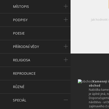
MÍSTOPIS
PODPISY
Jak hodnotit 
POESIE
PŘÍRODNÍ VĚDY
RELIGIOSA
REPRODUKCE
Kamenný i
obchod
RŮZNÉ
Nabídka kamen
je úplně jiná, 
Doporučujeme
SPECIÁL
návštěvu - urč
zajímavého či r