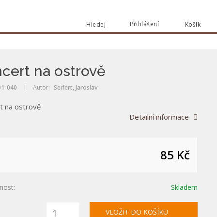
Přihlášení
Hledej
Košík
Vyhle
Vyhledat
cert na ostrově
1-040
|
Autor:
Seifert, Jaroslav
t na ostrově
Detailní informace
85 Kč
nost:
Skladem