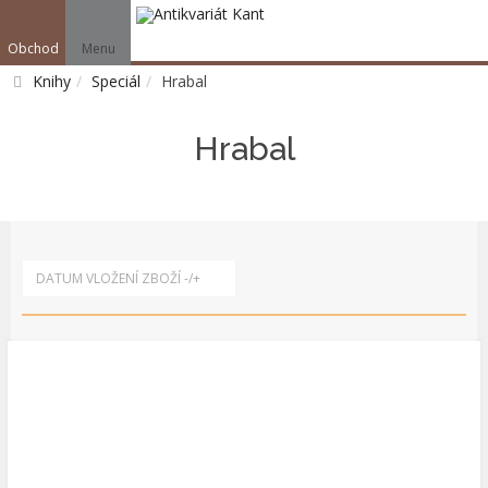
Obchod
Menu
V
Knihy
Speciál
Hrabal
Vyhledat
Hrabal
DATUM VLOŽENÍ ZBOŽÍ -/+