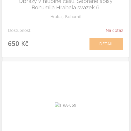
Obrazy v hlubině času, Sebrané spisy
Bohumila Hrabala svazek 6
Hrabal, Bohumil
Dostupnost:
Na dotaz
650 Kč
DETAIL