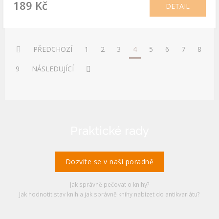
189 Kč
DETAIL
PŘEDCHOZÍ
1
2
3
4
5
6
7
8
9
NÁSLEDUJÍCÍ
Praktické rady
Dozvíte se v naší poradně
Jak správně pečovat o knihy?
Jak hodnotit stav knih a jak správně knihy nabízet do antikvariátu?