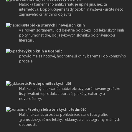
Nabídka kamenného antikvariátu je úplně jiná, než ta
internetová. Doporučujeme tedy osobní návštěvu - určitě něco
zajímavého či raritního objevíte.
Nabídka starých i novějších knih
v širokém sortimentu, od beletrie po poezii, od lékařských knih
po ty humoristické, od jazykových slovníků po právnickou
literaturu.
Výkup knih a učebnic
provádíme za hotové, hodnotnější knihy bereme i do komisního
prodeje.
Prodej uměleckých děl
Náš kamenný antikvariát nabízí obrazy, zarámované grafické
listy, kvalitní reprodukce obrazů, plakáty, exlibrisy a
novoročenky.
Prodej sběratelských předmětů
Náš antikvariát prodává pohlednice, staré fotografie,
gramodesky, různé letáky, reklamy, ale i autogramy známých
osobností.