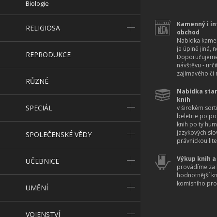
Biologie
Kamenný i in
RELIGIOSA
obchod
Nabídka kamen
je úplně jiná, 
REPRODUKCE
Doporučujeme
návštěvu - urč
zajímavého či r
RŮZNÉ
Nabídka star
knih
SPECIÁL
v širokém sort
beletrie po po
knih po ty hum
jazykových slo
SPOLEČENSKÉ VĚDY
právnickou lite
Výkup knih a
UČEBNICE
provádíme za 
hodnotnější k
komisního pro
UMĚNÍ
VOJENSTVÍ