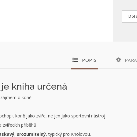
Dota
POPIS
PAR
 je kniha určená
e zájmem o koně
 pochopit koně jako zvíře, ne jen jako sportovní nástroj
a zvířecích příběhů
laskavý, srozumitelný
, typický pro Kholovou.