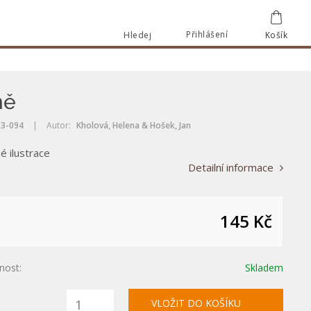
Přihlášení
Hledej
Košík
Vyhle
Vyhledat
ně
3-094
|
Autor:
Kholová, Helena & Hošek, Jan
é ilustrace
Detailní informace
145 Kč
nost:
Skladem