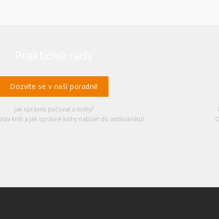
Praktické rady
Dozvíte se v naší poradně
Jak správně pečovat o knihy?
stav knih a jak správně knihy nabízet do antikvariátu?
O