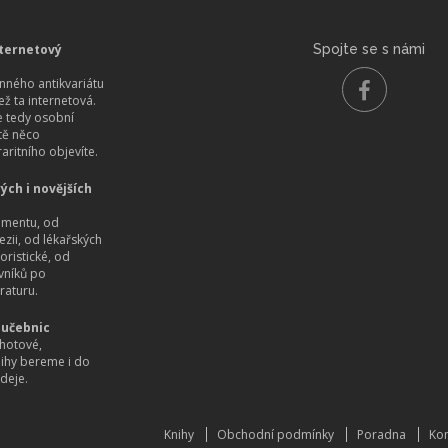
ternetový
Spojte se s námi
ného antikvariátu
než ta internetová.
 tedy osobní
itě něco
aritního objevíte.
ých i novějších
imentu, od
ezii, od lékařských
oristické, od
vníků po
raturu.
 učebnic
hotové,
nihy bereme i do
deje.
Knihy
Obchodní podmínky
Poradna
Kon