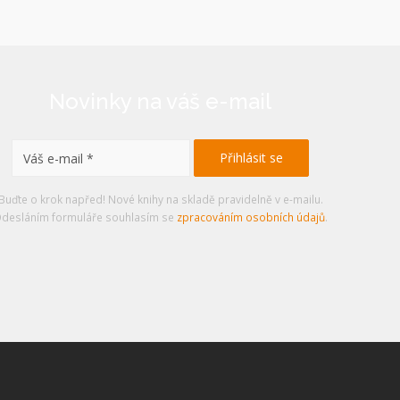
Novinky na váš e-mail
Buďte o krok napřed! Nové knihy na skladě pravidelně v e-mailu.
desláním formuláře souhlasím se
zpracováním osobních údajů
.