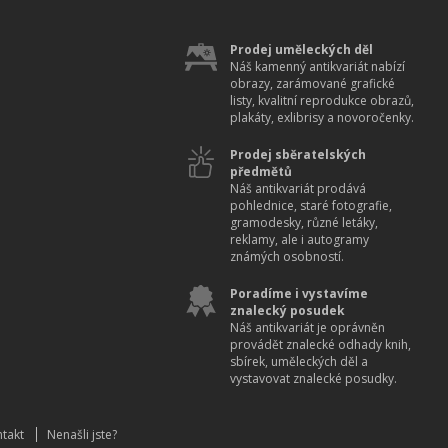
Prodej uměleckých děl
Náš kamenný antikvariát nabízí
obrazy, zarámované grafické
listy, kvalitní reprodukce obrazů,
plakáty, exlibrisy a novoročenky.
Prodej sběratelských
předmětů
Náš antikvariát prodává
pohlednice, staré fotografie,
gramodesky, různé letáky,
reklamy, ale i autogramy
známých osobností.
Poradíme i vystavíme
znalecký posudek
Náš antikvariát je oprávněn
provádět znalecké odhady knih,
sbírek, uměleckých děl a
vystavovat znalecké posudky.
takt
Nenašli jste?