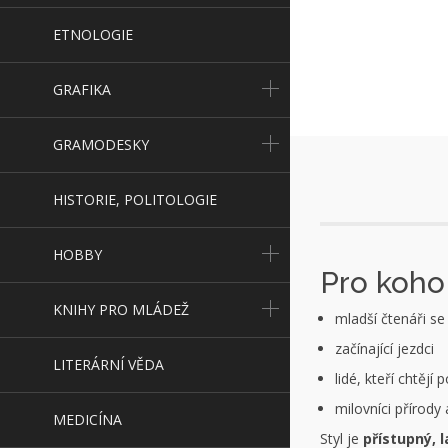
ETNOLOGIE
GRAFIKA
GRAMODESKY
HISTORIE, POLITOLOGIE
HOBBY
Pro koho
KNIHY PRO MLÁDEŽ
mladší čtenáři s
začínající jezdci
LITERÁRNÍ VĚDA
lidé, kteří chtějí
milovníci přírody 
MEDICÍNA
Styl je
přístupný, 