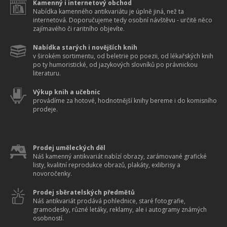
Kamenný i internetový obchod
Nabídka kamenného antikvariátu je úplně jiná, než ta
internetová. Doporučujeme tedy osobní návštěvu - určitě něco
zajímavého či raritního objevíte.
Nabídka starých i novějších knih
v širokém sortimentu, od beletrie po poezii, od lékařských knih
po ty humoristické, od jazykových slovníků po právnickou
literaturu.
Výkup knih a učebnic
provádíme za hotové, hodnotnější knihy bereme i do komisního
prodeje.
Prodej uměleckých děl
Náš kamenný antikvariát nabízí obrazy, zarámované grafické
listy, kvalitní reprodukce obrazů, plakáty, exlibrisy a
novoročenky.
Prodej sběratelských předmětů
Náš antikvariát prodává pohlednice, staré fotografie,
gramodesky, různé letáky, reklamy, ale i autogramy známých
osobností.