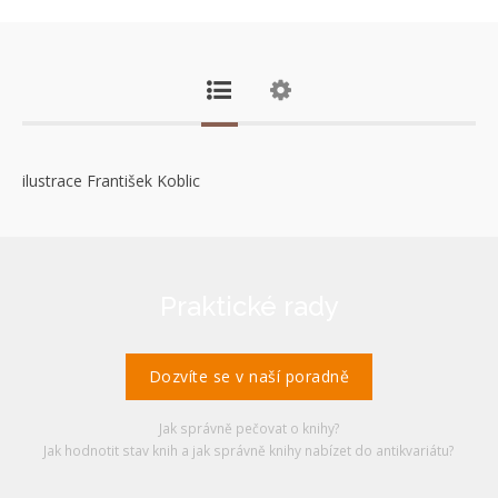
ilustrace František Koblic
Praktické rady
Dozvíte se v naší poradně
Jak správně pečovat o knihy?
Jak hodnotit stav knih a jak správně knihy nabízet do antikvariátu?