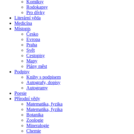
Komiksy
Rodokapsy
Pro dívky
Literární věda
Medicína
Místopis
Česko
Evropa
Praha
Svět
Cestopisy
Mapy
Plány měst
Podpisy
Knihy s podpisem
Autografy, dopisy
Autogramy
Poesie
Přírodní vědy
Matematika, fyzika
Matematika, fyzika
Botanika
Zoologie
Mineralogie
Chemie