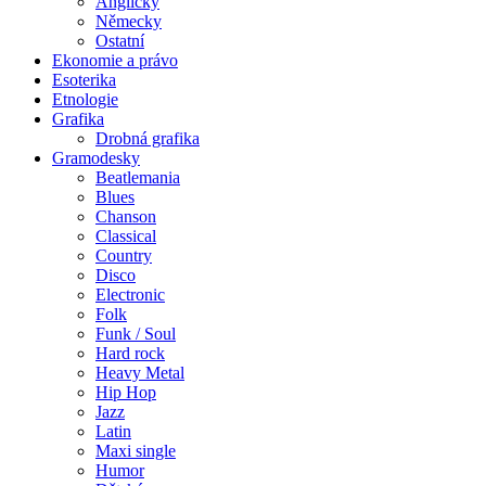
Anglicky
Německy
Ostatní
Ekonomie a právo
Esoterika
Etnologie
Grafika
Drobná grafika
Gramodesky
Beatlemania
Blues
Chanson
Classical
Country
Disco
Electronic
Folk
Funk / Soul
Hard rock
Heavy Metal
Hip Hop
Jazz
Latin
Maxi single
Humor