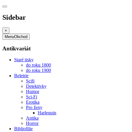
Sidebar
×
Menu
Obchod
Antikvariát
Staré tisky
do roku 1800
do roku 1900
Beletrie
Scifi
Detektivky
Humor
Sci-Fi
Erotika
Pro ženy
Harlequin
Antika
Horror
Bibliofilie