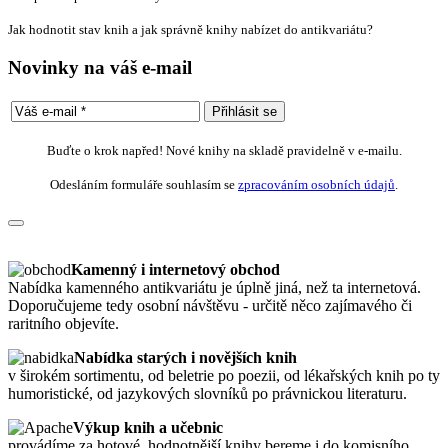
Jak hodnotit stav knih a jak správně knihy nabízet do antikvariátu?
Novinky na váš e-mail
Buďte o krok napřed! Nové knihy na skladě pravidelně v e-mailu.
Odesláním formuláře souhlasím se
zpracováním osobních údajů
.
Kamenný i internetový obchod
Nabídka kamenného antikvariátu je úplně jiná, než ta internetová.
Doporučujeme tedy osobní návštěvu - určitě něco zajímavého či
raritního objevíte.
Nabídka starých i novějších knih
v širokém sortimentu, od beletrie po poezii, od lékařských knih po ty
humoristické, od jazykových slovníků po právnickou literaturu.
Výkup knih a učebnic
provádíme za hotové, hodnotnější knihy bereme i do komisního