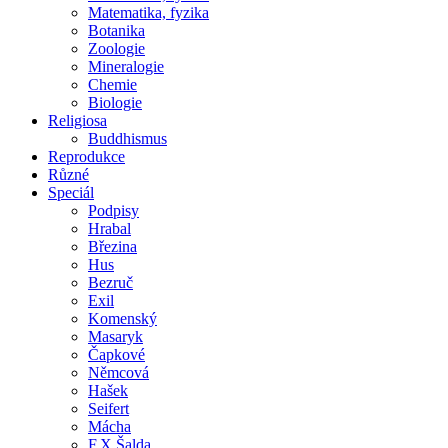
Matematika, fyzika
Botanika
Zoologie
Mineralogie
Chemie
Biologie
Religiosa
Buddhismus
Reprodukce
Různé
Speciál
Podpisy
Hrabal
Březina
Hus
Bezruč
Exil
Komenský
Masaryk
Čapkové
Němcová
Hašek
Seifert
Mácha
F.X.Šalda