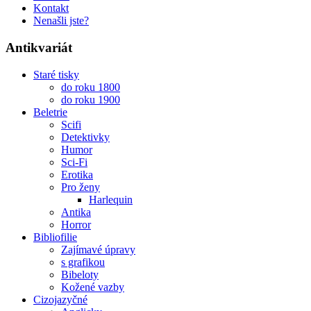
Kontakt
Nenašli jste?
Antikvariát
Staré tisky
do roku 1800
do roku 1900
Beletrie
Scifi
Detektivky
Humor
Sci-Fi
Erotika
Pro ženy
Harlequin
Antika
Horror
Bibliofilie
Zajímavé úpravy
s grafikou
Bibeloty
Kožené vazby
Cizojazyčné