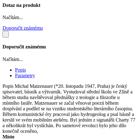
Dotaz na produkt
Načítám...
Doporučit známému
Doporučit známému
Načítám...
Popis
Parametry
Popis
Michal Matzenauer (*20. listopadu 1947, Praha) je český
spisovatel, básník a výtvarník. Vystudoval střední školu ve Zlíně a
během studia navštěvoval přednášky z teologie a filozofie u
místního faráře. Matzenauer se začal věnovat poezii během
dospívání a podílel se na vzniku studentského literárního časopisu.
Během komunistické éry pracoval jako hydrogeolog a psal básně a
kreslil ve svém mobilním ateliéru. Byl jedním z signatářů Charty 77
a několikrát byl vyslíchán. Po sametové revoluci bylo jeho dílo
konečně oceněno,
Místo