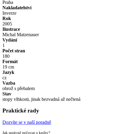
Praha
Nakladatelství
Inverze
Rok
2005
Ilustrace
Michal Matzenauer
Vydání
1
Počet stran
180
Formát
19 cm
Jazyk
cz
Vazba
obrož s přebalem
Stav
stopy vlhkosti, jinak bezvadná až nečtená
Praktické rady
Dozvíte se v naší poradně
Jak správně pečovat o knihy?