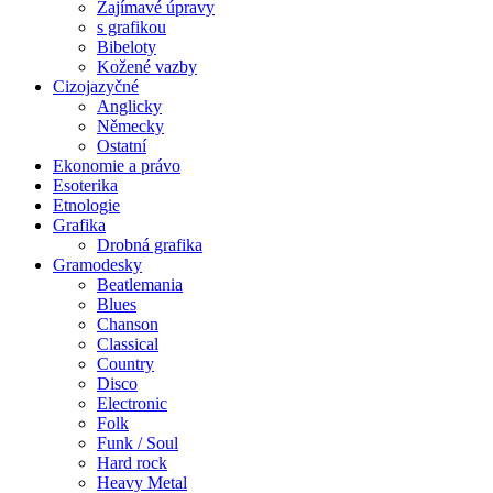
Zajímavé úpravy
s grafikou
Bibeloty
Kožené vazby
Cizojazyčné
Anglicky
Německy
Ostatní
Ekonomie a právo
Esoterika
Etnologie
Grafika
Drobná grafika
Gramodesky
Beatlemania
Blues
Chanson
Classical
Country
Disco
Electronic
Folk
Funk / Soul
Hard rock
Heavy Metal