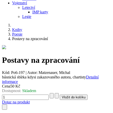
Vojenství
Letectví
IMP karty
Legie
Knihy
Poesie
Postavy na zpracování
Postavy na zpracování
Kód:
Po6-197
|
Autor:
Matzenauer, Michal
básnická sbírka kdysi zakazovaného autora, chartisty
Detailní
informace
Cena
50 Kč
Dostupnost:
Skladem
Dotaz na produkt