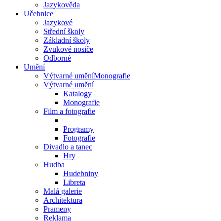
Jazykověda
Učebnice
Jazykové
Střední školy
Základní školy
Zvukové nosiče
Odborné
Umění
Výtvarné uměníMonografie
Výtvarné umění
Katalogy
Monografie
Film a fotografie
Programy
Fotografie
Divadlo a tanec
Hry
Hudba
Hudebniny
Libreta
Malá galerie
Architektura
Prameny
Reklama