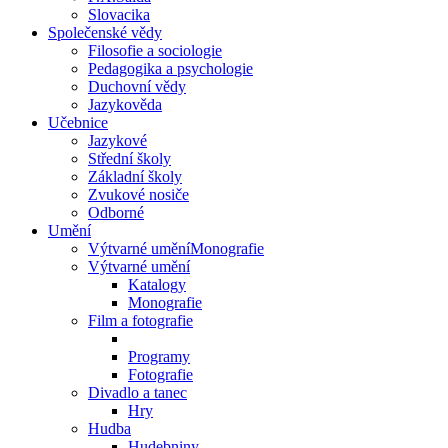
Slovacika
Společenské vědy
Filosofie a sociologie
Pedagogika a psychologie
Duchovní vědy
Jazykověda
Učebnice
Jazykové
Střední školy
Základní školy
Zvukové nosiče
Odborné
Umění
Výtvarné uměníMonografie
Výtvarné umění
Katalogy
Monografie
Film a fotografie
Programy
Fotografie
Divadlo a tanec
Hry
Hudba
Hudebniny