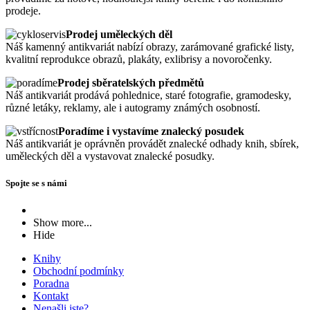
prodeje.
Prodej uměleckých děl
Náš kamenný antikvariát nabízí obrazy, zarámované grafické listy,
kvalitní reprodukce obrazů, plakáty, exlibrisy a novoročenky.
Prodej sběratelských předmětů
Náš antikvariát prodává pohlednice, staré fotografie, gramodesky,
různé letáky, reklamy, ale i autogramy známých osobností.
Poradíme i vystavíme znalecký posudek
Náš antikvariát je oprávněn provádět znalecké odhady knih, sbírek,
uměleckých děl a vystavovat znalecké posudky.
Spojte se s námi
Show more...
Hide
Knihy
Obchodní podmínky
Poradna
Kontakt
Nenašli jste?