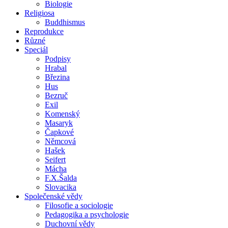
Biologie
Religiosa
Buddhismus
Reprodukce
Různé
Speciál
Podpisy
Hrabal
Březina
Hus
Bezruč
Exil
Komenský
Masaryk
Čapkové
Němcová
Hašek
Seifert
Mácha
F.X.Šalda
Slovacika
Společenské vědy
Filosofie a sociologie
Pedagogika a psychologie
Duchovní vědy