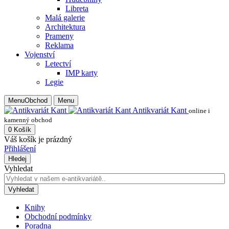
Libreta
Malá galerie
Architektura
Prameny
Reklama
Vojenství
Letectví
IMP karty
Legie
Menu
Obchod
Menu
Antikvariát Kant
online i
kamenný obchod
0
Košík
Váš košík je prázdný
Přihlášení
Hledej
Vyhledat
Vyhledat
Knihy
Obchodní podmínky
Poradna