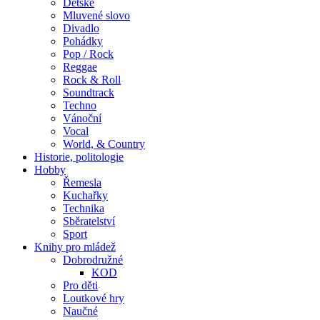
Dětské
Mluvené slovo
Divadlo
Pohádky
Pop / Rock
Reggae
Rock & Roll
Soundtrack
Techno
Vánoční
Vocal
World, & Country
Historie, politologie
Hobby
Řemesla
Kuchařky
Technika
Sběratelství
Sport
Knihy pro mládež
Dobrodružné
KOD
Pro děti
Loutkové hry
Naučné