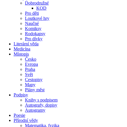
Dobrodružné
KOD
Pro děti
Loutkové hry
Naučné
Komiksy
Rodokapsy
Pro dívky
Literární věda
Medicína
Místopis
Česko
Evropa
Praha
Svět
Cestopisy
Mapy
Plány měst
Podpisy
Knihy s podpisem
Autografy, dopisy
Autogramy
Poesie
Přírodní vědy
Matematika, fyzika