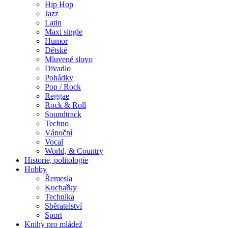
Hip Hop
Jazz
Latin
Maxi single
Humor
Dětské
Mluvené slovo
Divadlo
Pohádky
Pop / Rock
Reggae
Rock & Roll
Soundtrack
Techno
Vánoční
Vocal
World, & Country
Historie, politologie
Hobby
Řemesla
Kuchařky
Technika
Sběratelství
Sport
Knihy pro mládež