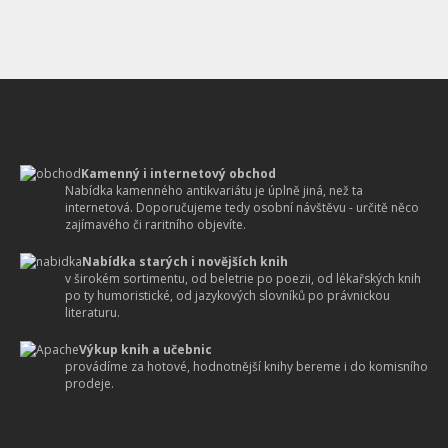
Kamenný i internetový obchod
Nabídka kamenného antikvariátu je úplně jiná, než ta
internetová. Doporučujeme tedy osobní návštěvu - určitě něco
zajímavého či raritního objevíte.
Nabídka starých i novějších knih
v širokém sortimentu, od beletrie po poezii, od lékařských knih
po ty humoristické, od jazykových slovníků po právnickou
literaturu.
Výkup knih a učebnic
provádíme za hotové, hodnotnější knihy bereme i do komisního
prodeje.