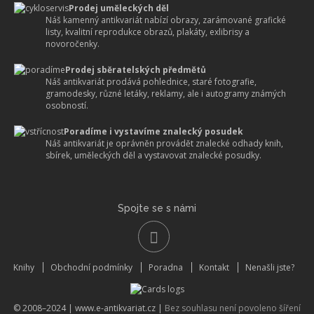
Prodej uměleckých děl
Náš kamenný antikvariát nabízí obrazy, zarámované grafické
listy, kvalitní reprodukce obrazů, plakáty, exlibrisy a
novoročenky.
Prodej sběratelských předmětů
Náš antikvariát prodává pohlednice, staré fotografie,
gramodesky, různé letáky, reklamy, ale i autogramy známých
osobností.
Poradíme i vystavíme znalecký posudek
Náš antikvariát je oprávněn provádět znalecké odhady knih,
sbírek, uměleckých děl a vystavovat znalecké posudky.
Spojte se s námi
Knihy
Obchodní podmínky
Poradna
Kontakt
Nenašli jste?
© 2008–2024 |
www.e-antikvariat.cz
|
Bez souhlasu není povoleno šíření