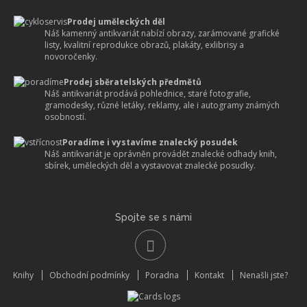
Prodej uměleckých děl
Náš kamenný antikvariát nabízí obrazy, zarámované grafické
listy, kvalitní reprodukce obrazů, plakáty, exlibrisy a
novoročenky.
Prodej sběratelských předmětů
Náš antikvariát prodává pohlednice, staré fotografie,
gramodesky, různé letáky, reklamy, ale i autogramy známých
osobností.
Poradíme i vystavíme znalecký posudek
Náš antikvariát je oprávněn provádět znalecké odhady knih,
sbírek, uměleckých děl a vystavovat znalecké posudky.
Spojte se s námi
Knihy
Obchodní podmínky
Poradna
Kontakt
Nenašli jste?