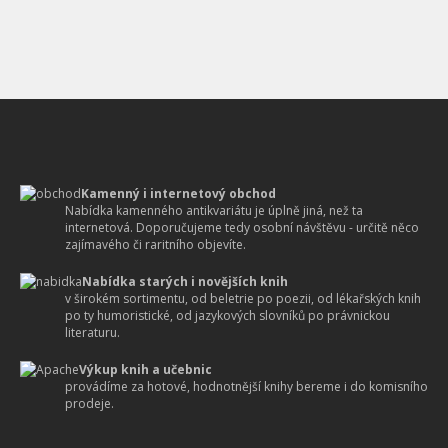
Kamenný i internetový obchod
Nabídka kamenného antikvariátu je úplně jiná, než ta
internetová. Doporučujeme tedy osobní návštěvu - určitě něco
zajímavého či raritního objevíte.
Nabídka starých i novějších knih
v širokém sortimentu, od beletrie po poezii, od lékařských knih
po ty humoristické, od jazykových slovníků po právnickou
literaturu.
Výkup knih a učebnic
provádíme za hotové, hodnotnější knihy bereme i do komisního
prodeje.