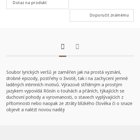
Dotaz na produkt
Doporučit známému
Soubor lyrických veršů je zaměřen jak na prostá vyznání,
drobné epizody, postřehy o životě, tak i na zachycení jemně
laděných intimních motivů. Výrazově střídmým a prostým
jazykem vypovídá Róisín o touhách a přáních, týkajících se
duchovní pohody a vyrovnanosti, o stavech vyplývajících z
přítomnosti nebo naopak ze ztráty blízkého člověka či o snaze
objevit a nalézt novou naději