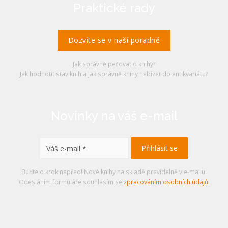
Praktické rady
Dozvíte se v naší poradně
Jak správně pečovat o knihy?
Jak hodnotit stav knih a jak správně knihy nabízet do antikvariátu?
Novinky na váš e-mail
Buďte o krok napřed! Nové knihy na skladě pravidelně v e-mailu.
Odesláním formuláře souhlasím se
zpracováním osobních údajů
.