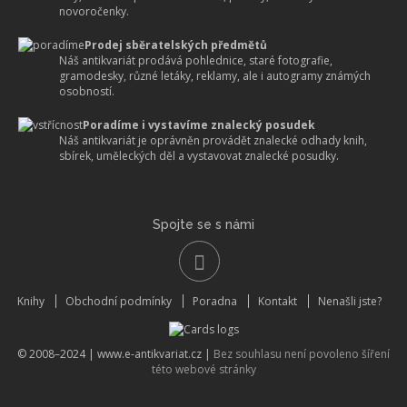
novoročenky.
Prodej sběratelských předmětů
Náš antikvariát prodává pohlednice, staré fotografie,
gramodesky, různé letáky, reklamy, ale i autogramy známých
osobností.
Poradíme i vystavíme znalecký posudek
Náš antikvariát je oprávněn provádět znalecké odhady knih,
sbírek, uměleckých děl a vystavovat znalecké posudky.
Spojte se s námi
Knihy
Obchodní podmínky
Poradna
Kontakt
Nenašli jste?
© 2008–2024 |
www.e-antikvariat.cz
|
Bez souhlasu není povoleno šíření
této webové stránky