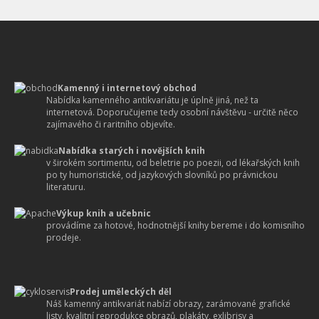
Kamenný i internetový obchod
Nabídka kamenného antikvariátu je úplně jiná, než ta
internetová. Doporučujeme tedy osobní návštěvu - určitě něco
zajímavého či raritního objevíte.
Nabídka starých i novějších knih
v širokém sortimentu, od beletrie po poezii, od lékařských knih
po ty humoristické, od jazykových slovníků po právnickou
literaturu.
Výkup knih a učebnic
provádíme za hotové, hodnotnější knihy bereme i do komisního
prodeje.
Prodej uměleckých děl
Náš kamenný antikvariát nabízí obrazy, zarámované grafické
listy, kvalitní reprodukce obrazů, plakáty, exlibrisy a