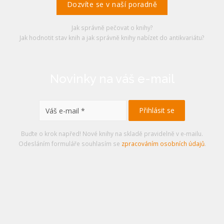
Dozvíte se v naší poradně
Jak správně pečovat o knihy?
Jak hodnotit stav knih a jak správně knihy nabízet do antikvariátu?
Novinky na váš e-mail
Buďte o krok napřed! Nové knihy na skladě pravidelně v e-mailu.
Odesláním formuláře souhlasím se
zpracováním osobních údajů
.