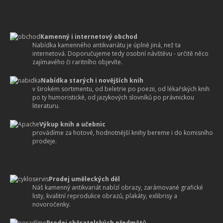
Kamenný i internetový obchod
Nabídka kamenného antikvariátu je úplně jiná, než ta
internetová. Doporučujeme tedy osobní návštěvu - určitě něco
zajímavého či raritního objevíte.
Nabídka starých i novějších knih
v širokém sortimentu, od beletrie po poezii, od lékařských knih
po ty humoristické, od jazykových slovníků po právnickou
literaturu.
Výkup knih a učebnic
provádíme za hotové, hodnotnější knihy bereme i do komisního
prodeje.
Prodej uměleckých děl
Náš kamenný antikvariát nabízí obrazy, zarámované grafické
listy, kvalitní reprodukce obrazů, plakáty, exlibrisy a
novoročenky.
Prodej sběratelských předmětů