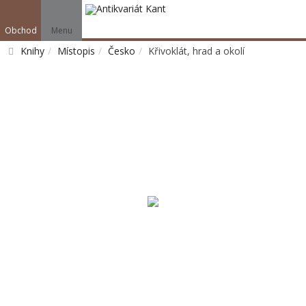
Obchod
Menu
Knihy
Místopis
Česko
Křivoklát, hrad a okolí
Vyhledat