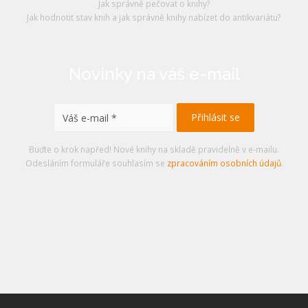
Jak správně pečovat o knihy?
Jak hodnotit stav knih a jak správně knihy nabízet do antikvariátu?
Novinky na váš e-mail
Buďte o krok napřed! Nové knihy na skladě pravidelně v e-mailu.
Odesláním formuláře souhlasím se
zpracováním osobních údajů
.