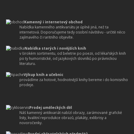
Kamenný i internetový obchod
Nabídka kamenného antikvariátu je úplně jiná, než ta
internetová. Doporučujeme tedy osobní návštěvu - určitě něco
zajímavého či raritního objevíte.
Nabídka starých i novějších knih
v širokém sortimentu, od beletrie po poezii, od lékařských knih
po ty humoristické, od jazykových slovníků po právnickou
literaturu.
Výkup knih a učebnic
provádíme za hotové, hodnotnější knihy bereme i do komisního
prodeje.
Prodej uměleckých děl
Náš kamenný antikvariát nabízí obrazy, zarámované grafické
listy, kvalitní reprodukce obrazů, plakáty, exlibrisy a
novoročenky.
Prodej sběratelských předmětů