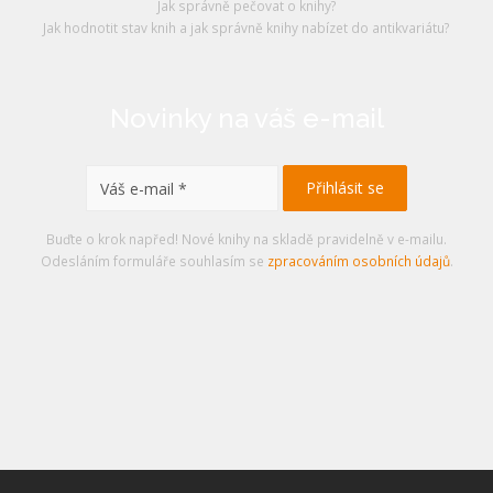
Jak správně pečovat o knihy?
Jak hodnotit stav knih a jak správně knihy nabízet do antikvariátu?
Novinky na váš e-mail
Buďte o krok napřed! Nové knihy na skladě pravidelně v e-mailu.
Odesláním formuláře souhlasím se
zpracováním osobních údajů
.