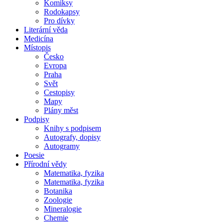
Komiksy
Rodokapsy
Pro dívky
Literární věda
Medicína
Místopis
Česko
Evropa
Praha
Svět
Cestopisy
Mapy
Plány měst
Podpisy
Knihy s podpisem
Autografy, dopisy
Autogramy
Poesie
Přírodní vědy
Matematika, fyzika
Matematika, fyzika
Botanika
Zoologie
Mineralogie
Chemie