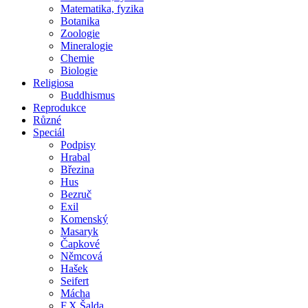
Matematika, fyzika
Botanika
Zoologie
Mineralogie
Chemie
Biologie
Religiosa
Buddhismus
Reprodukce
Různé
Speciál
Podpisy
Hrabal
Březina
Hus
Bezruč
Exil
Komenský
Masaryk
Čapkové
Němcová
Hašek
Seifert
Mácha
F.X.Šalda