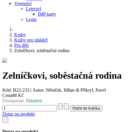
Vojenství
Letectví
IMP karty
Legie
Knihy
Knihy pro mládež
Pro děti
Zelníčkovi, soběstačná rodina
Zelníčkovi, soběstačná rodina
Kód:
B22-233
|
Autor:
Němček, Milan & Přikryl, Pavel
Cena
88 Kč
Dostupnost:
Skladem
Dotaz na produkt
Dotaz na produkt