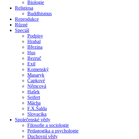
Biologie
Religiosa
Buddhismus
Reprodukce
Různé
Speciál
Podpisy
Hrabal
Březina
Hus
Bezruč
Exil
Komenský
Masaryk
Čapkové
Němcová
Hašek
Seifert
Mácha
F.X.Šalda
Slovacika
Společenské vědy
Filosofie a sociologie
Pedagogika a psychologie
Duchovní vědy