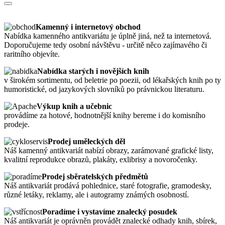
Kamenný i internetový obchod
Nabídka kamenného antikvariátu je úplně jiná, než ta internetová.
Doporučujeme tedy osobní návštěvu - určitě něco zajímavého či
raritního objevíte.
Nabídka starých i novějších knih
v širokém sortimentu, od beletrie po poezii, od lékařských knih po ty
humoristické, od jazykových slovníků po právnickou literaturu.
Výkup knih a učebnic
provádíme za hotové, hodnotnější knihy bereme i do komisního
prodeje.
Prodej uměleckých děl
Náš kamenný antikvariát nabízí obrazy, zarámované grafické listy,
kvalitní reprodukce obrazů, plakáty, exlibrisy a novoročenky.
Prodej sběratelských předmětů
Náš antikvariát prodává pohlednice, staré fotografie, gramodesky,
různé letáky, reklamy, ale i autogramy známých osobností.
Poradíme i vystavíme znalecký posudek
Náš antikvariát je oprávněn provádět znalecké odhady knih, sbírek,