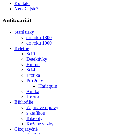
Kontakt
Nenašli jste?
Antikvariát
Staré tisky
do roku 1800
do roku 1900
Beletrie
Scifi
Detektivky
Humor
Sci-Fi
Erotika
Pro ženy
Harlequin
Antika
Horror
Bibliofilie
Zajímavé úpravy
s grafikou
Bibeloty
Kožené vazby
Cizojazyčné