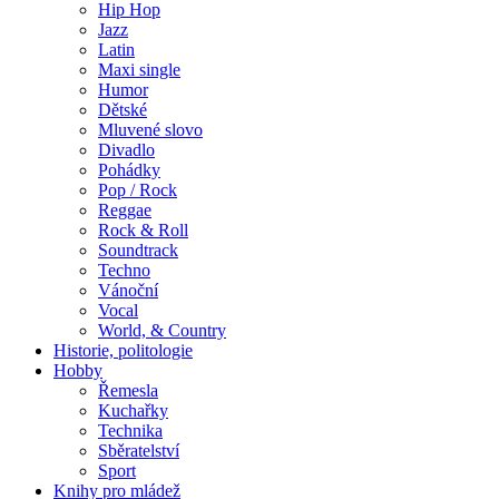
Hip Hop
Jazz
Latin
Maxi single
Humor
Dětské
Mluvené slovo
Divadlo
Pohádky
Pop / Rock
Reggae
Rock & Roll
Soundtrack
Techno
Vánoční
Vocal
World, & Country
Historie, politologie
Hobby
Řemesla
Kuchařky
Technika
Sběratelství
Sport
Knihy pro mládež