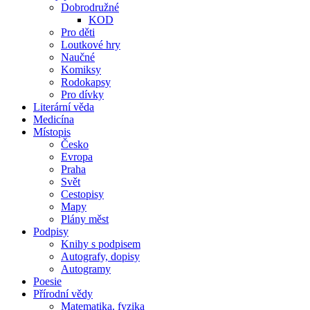
Dobrodružné
KOD
Pro děti
Loutkové hry
Naučné
Komiksy
Rodokapsy
Pro dívky
Literární věda
Medicína
Místopis
Česko
Evropa
Praha
Svět
Cestopisy
Mapy
Plány měst
Podpisy
Knihy s podpisem
Autografy, dopisy
Autogramy
Poesie
Přírodní vědy
Matematika, fyzika