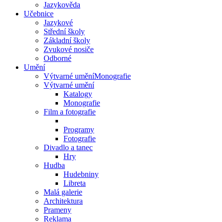
Jazykověda
Učebnice
Jazykové
Střední školy
Základní školy
Zvukové nosiče
Odborné
Umění
Výtvarné uměníMonografie
Výtvarné umění
Katalogy
Monografie
Film a fotografie
Programy
Fotografie
Divadlo a tanec
Hry
Hudba
Hudebniny
Libreta
Malá galerie
Architektura
Prameny
Reklama