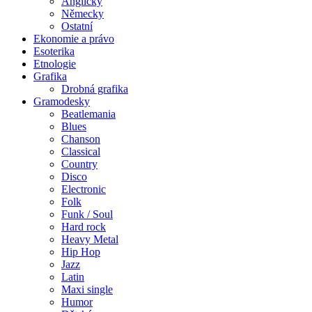
Anglicky
Německy
Ostatní
Ekonomie a právo
Esoterika
Etnologie
Grafika
Drobná grafika
Gramodesky
Beatlemania
Blues
Chanson
Classical
Country
Disco
Electronic
Folk
Funk / Soul
Hard rock
Heavy Metal
Hip Hop
Jazz
Latin
Maxi single
Humor