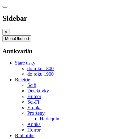
Sidebar
×
Menu
Obchod
Antikvariát
Staré tisky
do roku 1800
do roku 1900
Beletrie
Scifi
Detektivky
Humor
Sci-Fi
Erotika
Pro ženy
Harlequin
Antika
Horror
Bibliofilie