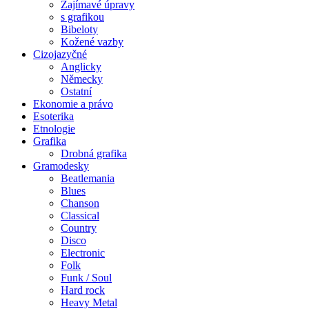
Zajímavé úpravy
s grafikou
Bibeloty
Kožené vazby
Cizojazyčné
Anglicky
Německy
Ostatní
Ekonomie a právo
Esoterika
Etnologie
Grafika
Drobná grafika
Gramodesky
Beatlemania
Blues
Chanson
Classical
Country
Disco
Electronic
Folk
Funk / Soul
Hard rock
Heavy Metal