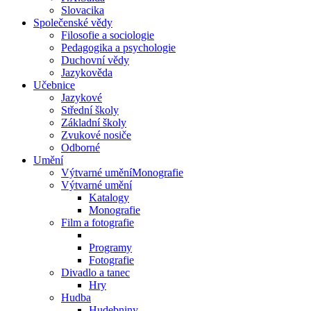
Slovacika
Společenské vědy
Filosofie a sociologie
Pedagogika a psychologie
Duchovní vědy
Jazykověda
Učebnice
Jazykové
Střední školy
Základní školy
Zvukové nosiče
Odborné
Umění
Výtvarné uměníMonografie
Výtvarné umění
Katalogy
Monografie
Film a fotografie
Programy
Fotografie
Divadlo a tanec
Hry
Hudba
Hudebniny