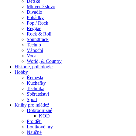
Dětské
Mluvené slovo
Divadlo
Pohádky
Pop / Rock
Reggae
Rock & Roll
Soundtrack
Techno
Vánoční
Vocal
World, & Country
Historie, politologie
Hobby
Řemesla
Kuchařky
Technika
Sběratelství
Sport
Knihy pro mládež
Dobrodružné
KOD
Pro děti
Loutkové hry
Naučné