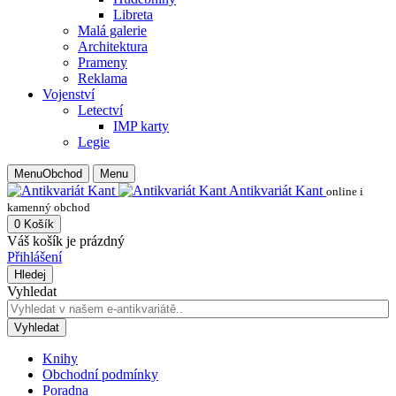
Libreta
Malá galerie
Architektura
Prameny
Reklama
Vojenství
Letectví
IMP karty
Legie
Menu
Obchod
Menu
Antikvariát Kant
online i
kamenný obchod
0
Košík
Váš košík je prázdný
Přihlášení
Hledej
Vyhledat
Vyhledat
Knihy
Obchodní podmínky
Poradna