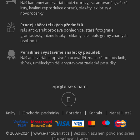
Náš kamenný antikvariát nabízí obrazy, zarámované grafické
listy, kvalitní reprodukce obrazů, plakáty, exlibrisy a
novoročenky.
Prodej sběratelských předmětů
Náš antikvariát prodává pohlednice, staré fotografie,
gramodesky, různé letáky, reklamy, ale i autogramy známých
osobností.
Poradíme i vystavíme znalecký posudek
Náš antikvariát je oprávněn provádět znalecké odhady knih,
sbírek, uměleckých děl a vystavovat znalecké posudky.
Spojte se s námi
Knihy
Obchodní podmínky
Poradna
Kontakt
Nenašli jste?
© 2008–2024 |
www.e-antikvariat.cz
|
Bez souhlasu není povoleno šíření
této webové stránky