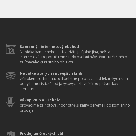
Kamenný i internetový obchod
Nabídka kamenného antikvariátu je úplně jiná, než ta
internetová. Doporučujeme tedy osobní návštěvu - určitě něco
zajímavého či raritního objevíte.
Nabídka starých i novějších knih
v širokém sortimentu, od beletrie po poezii, od lékařských knih
po ty humoristické, od jazykových slovníků po právnickou
literaturu.
Výkup knih a učebnic
provádíme za hotové, hodnotnější knihy bereme i do komisního
prodeje.
Prodej uměleckých děl