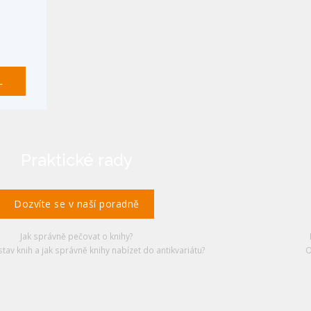
L
Praktické rady
Dozvíte se v naší poradně
Jak správně pečovat o knihy?
stav knih a jak správně knihy nabízet do antikvariátu?
O