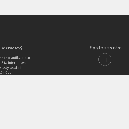
 internetový
Spojte se s námi
ného antikvariátu
než ta internetová.
 tedy osobní
itě něco
aritního objevíte.
tarých
nih
imentu, od
ezii, od lékařských
oristické, od
vníků po
raturu.
 a učebnic