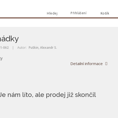
Přihlášení
Hledej
Košík
Vyhle
Vyhledat
hádky
1-062
|
Autor:
Puškin, Alexandr S.
ky
Detailní informace
Je nám líto, ale prodej již skončil