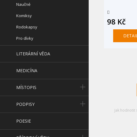
Naučné
Komiksy
98 Kč
Rodokapsy
DETAI
Pro dívky
LITERÁRNÍ VĚDA
MEDICÍNA
MÍSTOPIS
PODPISY
Jak hodnotit 
POESIE