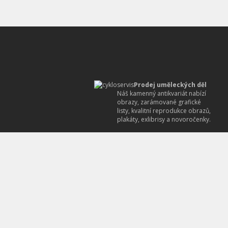
Prodej uměleckých děl
Náš kamenný antikvariát nabízí
obrazy, zarámované grafické
listy, kvalitní reprodukce obrazů,
plakáty, exlibrisy a novoročenky.
Prodej sběratelských
předmětů
Náš antikvariát prodává
pohlednice, staré fotografie,
gramodesky, různé letáky,
reklamy, ale i autogramy
známých osobností.
Poradíme i vystavíme
znalecký posudek
Náš antikvariát je oprávněn