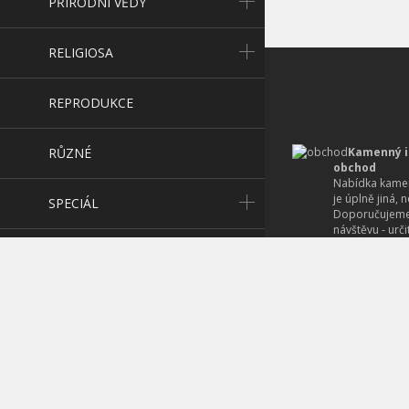
PŘÍRODNÍ VĚDY
RELIGIOSA
REPRODUKCE
RŮZNÉ
Kamenný i
obchod
Nabídka kamen
je úplně jiná, 
SPECIÁL
Doporučujeme
návštěvu - urč
zajímavého či r
SPOLEČENSKÉ VĚDY
Nabídka s
i novějších k
UČEBNICE
v širokém sort
beletrie po po
knih po ty hum
UMĚNÍ
jazykových slo
právnickou lite
VOJENSTVÍ
Výkup knih