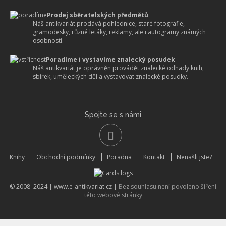
Prodej sběratelských předmětů
Náš antikvariát prodává pohlednice, staré fotografie,
gramodesky, různé letáky, reklamy, ale i autogramy známých
osobností.
Poradíme i vystavíme znalecký posudek
Náš antikvariát je oprávněn provádět znalecké odhady knih,
sbírek, uměleckých děl a vystavovat znalecké posudky.
Spojte se s námi
Knihy
Obchodní podmínky
Poradna
Kontakt
Nenašli jste?
© 2008–2024 |
www.e-antikvariat.cz
|
Bez souhlasu není povoleno šíření
této webové stránky