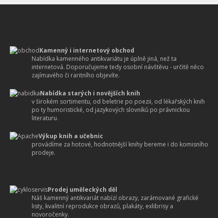
Kamenný i internetový obchod
Nabídka kamenného antikvariátu je úplně jiná, než ta
internetová. Doporučujeme tedy osobní návštěvu - určitě něco
zajímavého či raritního objevíte.
Nabídka starých i novějších knih
v širokém sortimentu, od beletrie po poezii, od lékařských knih
po ty humoristické, od jazykových slovníků po právnickou
literaturu.
Výkup knih a učebnic
provádíme za hotové, hodnotnější knihy bereme i do komisního
prodeje.
Prodej uměleckých děl
Náš kamenný antikvariát nabízí obrazy, zarámované grafické
listy, kvalitní reprodukce obrazů, plakáty, exlibrisy a
novoročenky.