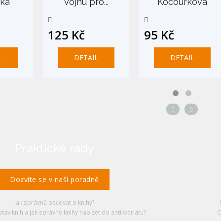
čka
vojnu pro...
Kocourkova
125 Kč
95 Kč
L
DETAIL
DETAIL
Praktické rady
Dozvíte se v naší poradně
Jak správně pečovat o knihy?
stav knih a jak správně knihy nabízet do antikvariátu?
O