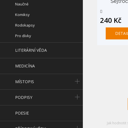
Šejtro
Naučné
Komiksy
240 Kč
Rodokapsy
DETAI
Pro dívky
LITERÁRNÍ VĚDA
MEDICÍNA
MÍSTOPIS
PODPISY
POESIE
Jak hodnotit 