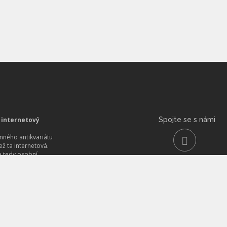
 internetový
Spojte se s námi
ného antikvariátu
než ta internetová.
 tedy osobní
itě něco
aritního objevíte.
tarých
nih
imentu, od
ezii, od lékařských
oristické, od