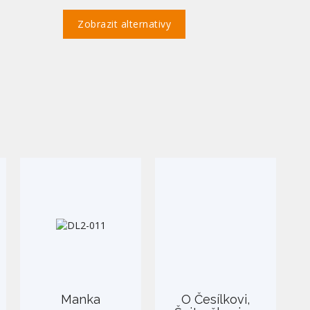
Zobrazit alternativy
Manka
O Česílkovi,