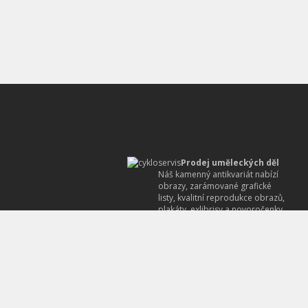
Prodej uměleckých děl
Náš kamenný antikvariát nabízí
obrazy, zarámované grafické
listy, kvalitní reprodukce obrazů,
plakáty, exlibrisy a novoročenky.
Prodej sběratelských
předmětů
Náš antikvariát prodává
pohlednice, staré fotografie,
gramodesky, různé letáky,
reklamy, ale i autogramy
známých osobností.