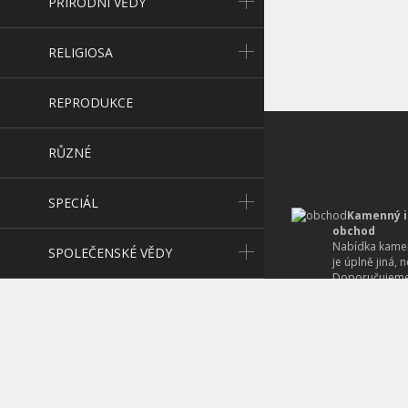
PŘÍRODNÍ VĚDY
RELIGIOSA
REPRODUKCE
RŮZNÉ
SPECIÁL
Kamenný i
obchod
Nabídka kamen
SPOLEČENSKÉ VĚDY
je úplně jiná, 
Doporučujeme
návštěvu - urč
UČEBNICE
zajímavého či r
Nabídka s
UMĚNÍ
i novějších k
v širokém sort
beletrie po po
VOJENSTVÍ
knih po ty hum