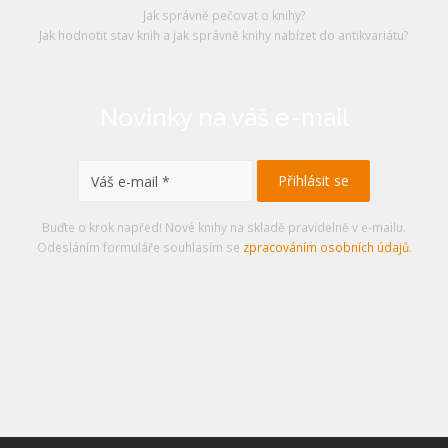
Jak správně pečovat o knihy?
Jak hodnotit stav knih a jak správně knihy nabízet do antikvariátu?
Novinky na váš e-mail
Buďte o krok napřed! Nové knihy na skladě pravidelně v e-mailu.
Odesláním formuláře souhlasím se
zpracováním osobních údajů
.