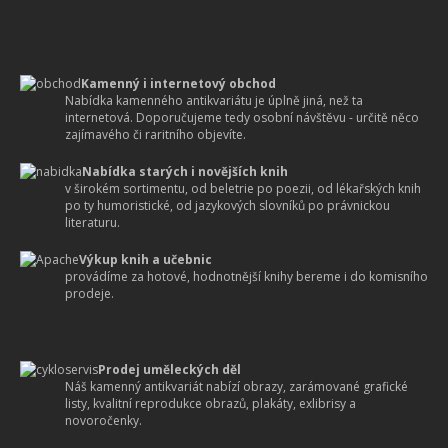
Kamenný i internetový obchod
Nabídka kamenného antikvariátu je úplně jiná, než ta
internetová. Doporučujeme tedy osobní návštěvu - určitě něco
zajímavého či raritního objevíte.
Nabídka starých i novějších knih
v širokém sortimentu, od beletrie po poezii, od lékařských knih
po ty humoristické, od jazykových slovníků po právnickou
literaturu.
Výkup knih a učebnic
provádíme za hotové, hodnotnější knihy bereme i do komisního
prodeje.
Prodej uměleckých děl
Náš kamenný antikvariát nabízí obrazy, zarámované grafické
listy, kvalitní reprodukce obrazů, plakáty, exlibrisy a
novoročenky.