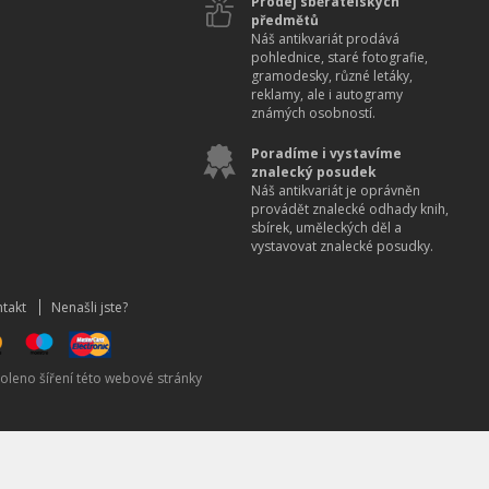
Prodej sběratelských
předmětů
Náš antikvariát prodává
pohlednice, staré fotografie,
gramodesky, různé letáky,
reklamy, ale i autogramy
známých osobností.
Poradíme i vystavíme
znalecký posudek
Náš antikvariát je oprávněn
provádět znalecké odhady knih,
sbírek, uměleckých děl a
vystavovat znalecké posudky.
takt
Nenašli jste?
oleno šíření této webové stránky