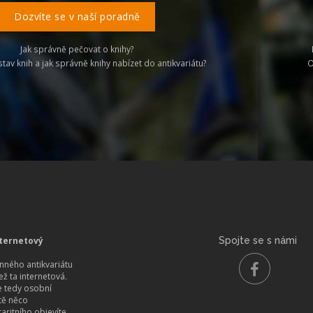
Dozvíte se v naší poradně
Jak správně pečovat o knihy?
stav knih a jak správně knihy nabízet do antikvariátu?
O
ternetový
Spojte se s námi
ného antikvariátu
než ta internetová.
 tedy osobní
itě něco
aritního objevíte.