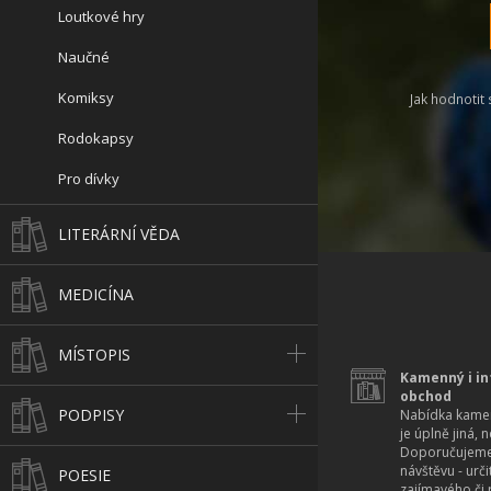
Loutkové hry
Naučné
Komiksy
Jak hodnotit 
Rodokapsy
Pro dívky
LITERÁRNÍ VĚDA
MEDICÍNA
MÍSTOPIS
Kamenný i in
obchod
PODPISY
Nabídka kamen
je úplně jiná, 
Doporučujeme
návštěvu - urč
POESIE
zajímavého či r