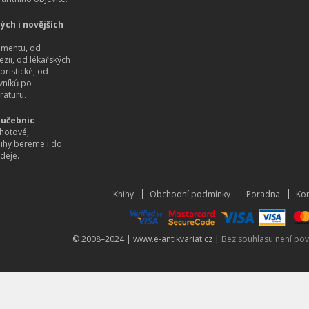
ých i novějších
imentu, od
ezii, od lékařských
oristické, od
vníků po
raturu.
 učebnic
hotové,
nihy bereme i do
deje.
Knihy
Obchodní podmínky
Poradna
Kon
© 2008–2024 |
www.e-antikvariat.cz
|
Bez souhlasu není pov