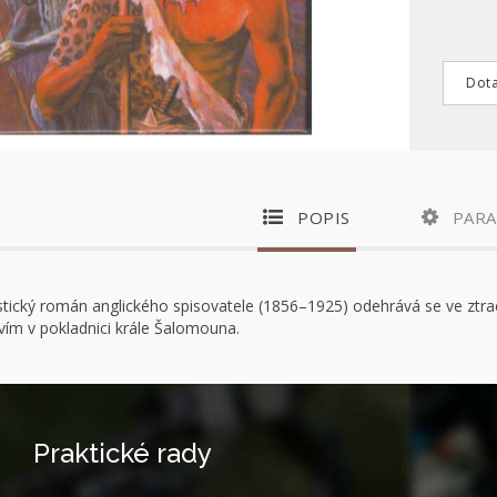
Dota
POPIS
PAR
tický román anglického spisovatele (1856–1925) odehrává se ve ztrac
m v pokladnici krále Šalomouna.
Praktické rady