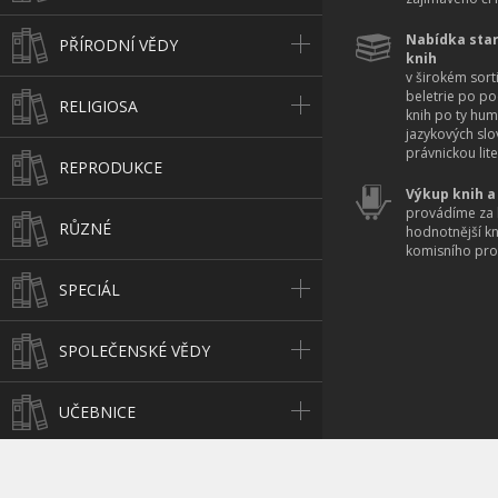
Nabídka star
PŘÍRODNÍ VĚDY
knih
v širokém sort
beletrie po po
RELIGIOSA
knih po ty hum
jazykových slo
právnickou lite
REPRODUKCE
Výkup knih a
provádíme za 
RŮZNÉ
hodnotnější k
komisního pro
SPECIÁL
SPOLEČENSKÉ VĚDY
UČEBNICE
UMĚNÍ