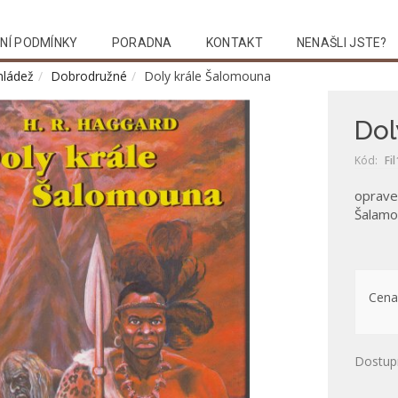
NÍ PODMÍNKY
PORADNA
KONTAKT
NENAŠLI JSTE?
mládež
Dobrodružné
Doly krále Šalomouna
Dol
Kód:
Fi
opraven
Šalamo
Cena
Dostup