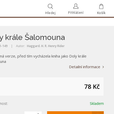
Přihlášení
Hledej
Košík
Vyhle
Vyhledat
y krále Šalomouna
l1-149
|
Autor:
Haggard. H. R. Henry Rider
á verze, před tím vycházela kniha jako Doly krále
una
Detailní informace
78 Kč
nost:
Skladem