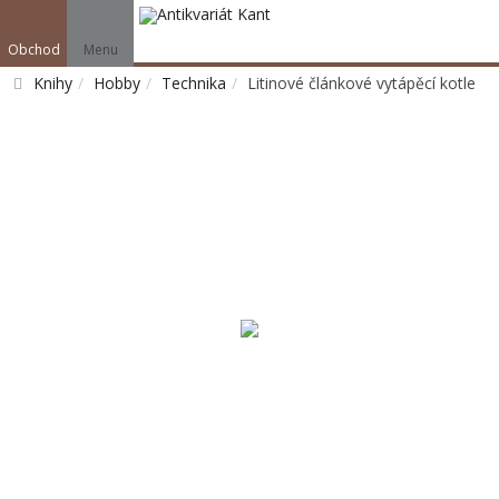
Obchod
Menu
Knihy
Hobby
Technika
Litinové článkové vytápěcí kotle
Vyhledat