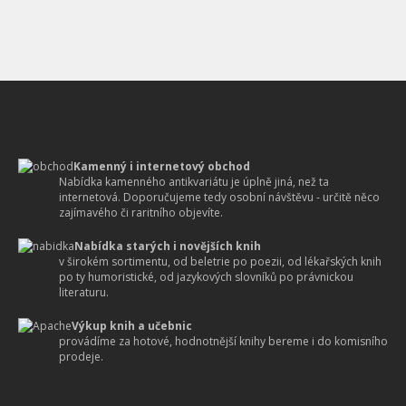
Kamenný i internetový obchod
Nabídka kamenného antikvariátu je úplně jiná, než ta
internetová. Doporučujeme tedy osobní návštěvu - určitě něco
zajímavého či raritního objevíte.
Nabídka starých i novějších knih
v širokém sortimentu, od beletrie po poezii, od lékařských knih
po ty humoristické, od jazykových slovníků po právnickou
literaturu.
Výkup knih a učebnic
provádíme za hotové, hodnotnější knihy bereme i do komisního
prodeje.