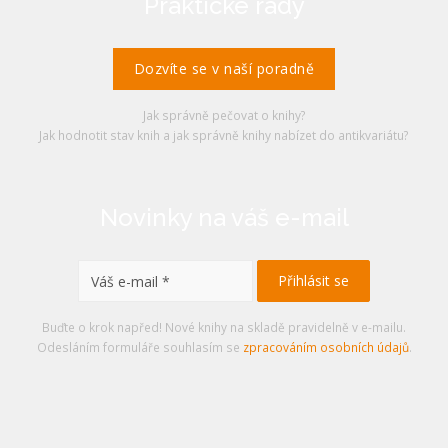
Praktické rady
Dozvíte se v naší poradně
Jak správně pečovat o knihy?
Jak hodnotit stav knih a jak správně knihy nabízet do antikvariátu?
Novinky na váš e-mail
Buďte o krok napřed! Nové knihy na skladě pravidelně v e-mailu.
Odesláním formuláře souhlasím se
zpracováním osobních údajů
.