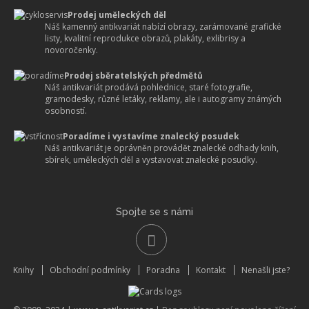
Prodej uměleckých děl
Náš kamenný antikvariát nabízí obrazy, zarámované grafické
listy, kvalitní reprodukce obrazů, plakáty, exlibrisy a
novoročenky.
Prodej sběratelských předmětů
Náš antikvariát prodává pohlednice, staré fotografie,
gramodesky, různé letáky, reklamy, ale i autogramy známých
osobností.
Poradíme i vystavíme znalecký posudek
Náš antikvariát je oprávněn provádět znalecké odhady knih,
sbírek, uměleckých děl a vystavovat znalecké posudky.
Spojte se s námi
Knihy
Obchodní podmínky
Poradna
Kontakt
Nenašli jste?