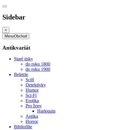
Sidebar
×
Menu
Obchod
Antikvariát
Staré tisky
do roku 1800
do roku 1900
Beletrie
Scifi
Detektivky
Humor
Sci-Fi
Erotika
Pro ženy
Harlequin
Antika
Horror
Bibliofilie