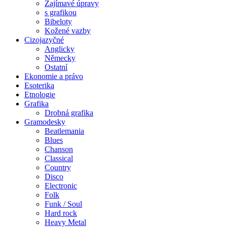
Zajímavé úpravy
s grafikou
Bibeloty
Kožené vazby
Cizojazyčné
Anglicky
Německy
Ostatní
Ekonomie a právo
Esoterika
Etnologie
Grafika
Drobná grafika
Gramodesky
Beatlemania
Blues
Chanson
Classical
Country
Disco
Electronic
Folk
Funk / Soul
Hard rock
Heavy Metal