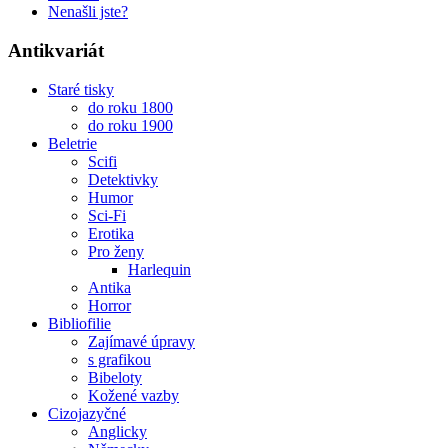
Nenašli jste?
Antikvariát
Staré tisky
do roku 1800
do roku 1900
Beletrie
Scifi
Detektivky
Humor
Sci-Fi
Erotika
Pro ženy
Harlequin
Antika
Horror
Bibliofilie
Zajímavé úpravy
s grafikou
Bibeloty
Kožené vazby
Cizojazyčné
Anglicky