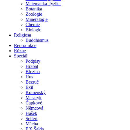
Matematika, fyzika
Botanika
Zoologie
Mineralogie
Chemie
Biologie
Religiosa
Buddhismus
Reprodukce
Různé
Speciál
Podpisy
Hrabal
Březina
Hus
Bezruč
Exil
Komenský
Masaryk
Čapkové
Němcová
Hašek
Seifert
Mácha
F.X.Šalda