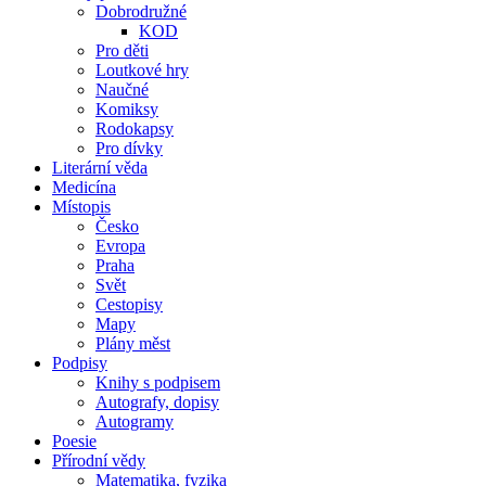
Dobrodružné
KOD
Pro děti
Loutkové hry
Naučné
Komiksy
Rodokapsy
Pro dívky
Literární věda
Medicína
Místopis
Česko
Evropa
Praha
Svět
Cestopisy
Mapy
Plány měst
Podpisy
Knihy s podpisem
Autografy, dopisy
Autogramy
Poesie
Přírodní vědy
Matematika, fyzika