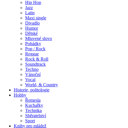
Hip Hop
Jazz
Latin
Maxi single
Divadlo
Humor
Dětské
Mluvené slovo
Pohádky
Pop / Rock
Reggae
Rock & Roll
Soundtrack
Techno
Vánoční
Vocal
World, & Country
Historie, politologie
Hobby
Řemesla
Kuchařky
Technika
Sběratelství
Sport
Knihy pro mládež