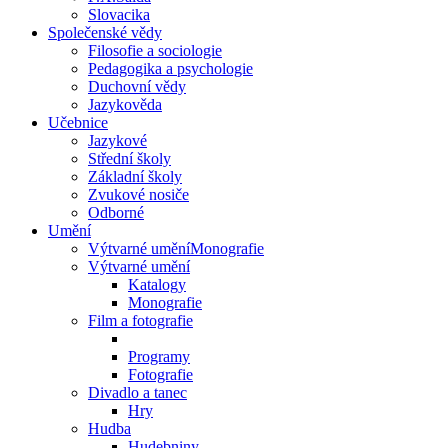
Slovacika
Společenské vědy
Filosofie a sociologie
Pedagogika a psychologie
Duchovní vědy
Jazykověda
Učebnice
Jazykové
Střední školy
Základní školy
Zvukové nosiče
Odborné
Umění
Výtvarné uměníMonografie
Výtvarné umění
Katalogy
Monografie
Film a fotografie
Programy
Fotografie
Divadlo a tanec
Hry
Hudba
Hudebniny