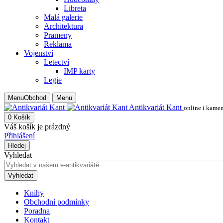
Libreta
Malá galerie
Architektura
Prameny
Reklama
Vojenství
Letectví
IMP karty
Legie
Menu
Obchod
Menu
Antikvariát Kant
online i kame
0
Košík
Váš košík je prázdný
Přihlášení
Hledej
Vyhledat
Vyhledat
Knihy
Obchodní podmínky
Poradna
Kontakt