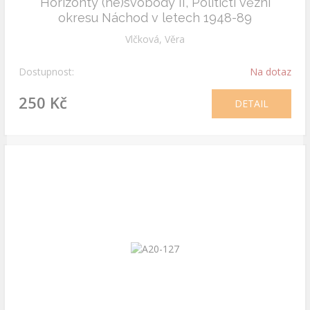
Horizonty (ne)svobody II, Političtí vězni
okresu Náchod v letech 1948-89
Vlčková, Věra
Dostupnost:
Na dotaz
250 Kč
DETAIL