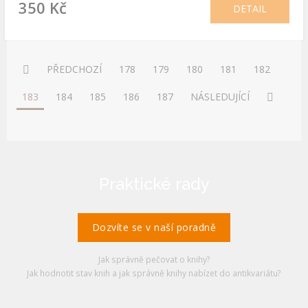
350 Kč
DETAIL
PŘEDCHOZÍ
178
179
180
181
182
183
184
185
186
187
NÁSLEDUJÍCÍ
Praktické rady
Dozvíte se v naší poradně
Jak správně pečovat o knihy?
Jak hodnotit stav knih a jak správně knihy nabízet do antikvariátu?