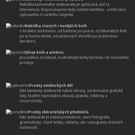
Nabídka kamenného antikvariátu je úplně jiná, než ta
internetová. Doporučujeme tedy osobní návštěvu - určitě něco
zajímavého či raritního objevíte.
Nabídka starých i novějších knih
v širokém sortimentu, od beletrie po poezii, od lékařských knih
po ty humoristické, od jazykových slovníků po právnickou
literaturu.
Výkup knih a učebnic
provádíme za hotové, hodnotnější knihy bereme i do komisního
prodeje.
Prodej uměleckých děl
Náš kamenný antikvariát nabízí obrazy, zarámované grafické
listy, kvalitní reprodukce obrazů, plakáty, exlibrisy a
novoročenky.
Prodej sběratelských předmětů
Náš antikvariát prodává pohlednice, staré fotografie,
gramodesky, různé letáky, reklamy, ale i autogramy známých
osobností.