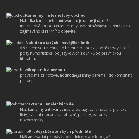
Kamenný i internetový obchod
Nabídka kamenného antikvariátu je úplně jiná, než ta
internetová. Doporučujeme tedy osobní návštěvu - určitě něco
zajímavého či raritního objevíte.
Nabídka starých i novějších knih
v širokém sortimentu, od beletrie po poezii, od lékařských knih
po ty humoristické, od jazykových slovníků po právnickou
literaturu.
Výkup knih a učebnic
provádíme za hotové, hodnotnější knihy bereme i do komisního
prodeje.
Prodej uměleckých děl
Náš kamenný antikvariát nabízí obrazy, zarámované grafické
listy, kvalitní reprodukce obrazů, plakáty, exlibrisy a
novoročenky.
Prodej sběratelských předmětů
Náš antikvariát prodává pohlednice, staré fotografie,