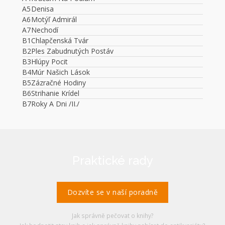
A5
Denisa
A6
Motýľ Admirál
A7
Nechodí
B1
Chlapčenská Tvár
B2
Ples Zabudnutých Postáv
B3
Hlúpy Pocit
B4
Múr Našich Lások
B5
Zázračné Hodiny
B6
Strihanie Krídel
B7
Roky A Dni /II./
Praktické rady
Dozvíte se v naší poradně
Jak správně pečovat o knihy?