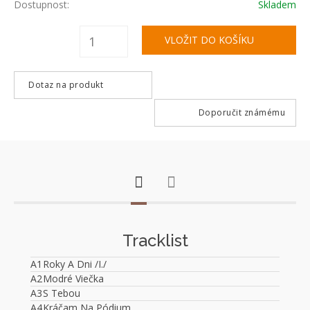
Dostupnost:
Skladem
Dotaz na produkt
Doporučit známému
Tracklist
A1
Roky A Dni /I./
A2
Modré Viečka
A3
S Tebou
A4
Kráčam Na Pódium