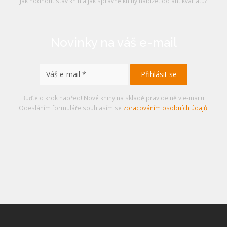
Jak hodnotit stav knih a jak správně knihy nabízet do antikvariátu?
Novinky na váš e-mail
Buďte o krok napřed! Nové knihy na skladě pravidelně v e-mailu.
Odesláním formuláře souhlasím se
zpracováním osobních údajů
.