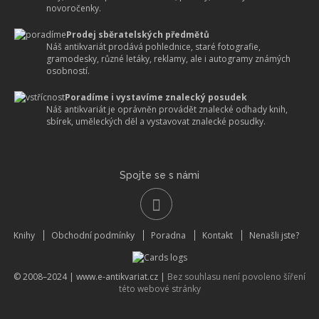
novoročenky.
Prodej sběratelských předmětů
Náš antikvariát prodává pohlednice, staré fotografie,
gramodesky, různé letáky, reklamy, ale i autogramy známých
osobností.
Poradíme i vystavíme znalecký posudek
Náš antikvariát je oprávněn provádět znalecké odhady knih,
sbírek, uměleckých děl a vystavovat znalecké posudky.
Spojte se s námi
Knihy
Obchodní podmínky
Poradna
Kontakt
Nenašli jste?
© 2008–2024 |
www.e-antikvariat.cz
|
Bez souhlasu není povoleno šíření
této webové stránky