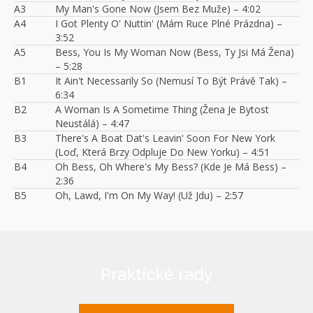
A3
My Man's Gone Now (Jsem Bez Muže) – 4:02
A4
I Got Plenty O' Nuttin' (Mám Ruce Plné Prázdna) –
3:52
A5
Bess, You Is My Woman Now (Bess, Ty Jsi Má Žena)
– 5:28
B1
It Ain't Necessarily So (Nemusí To Být Právě Tak) –
6:34
B2
A Woman Is A Sometime Thing (Žena Je Bytost
Neustálá) – 4:47
B3
There's A Boat Dat's Leavin' Soon For New York
(Loď, Která Brzy Odpluje Do New Yorku) – 4:51
B4
Oh Bess, Oh Where's My Bess? (Kde Je Má Bess) –
2:36
B5
Oh, Lawd, I'm On My Way! (Už Jdu) – 2:57
Praktické rady