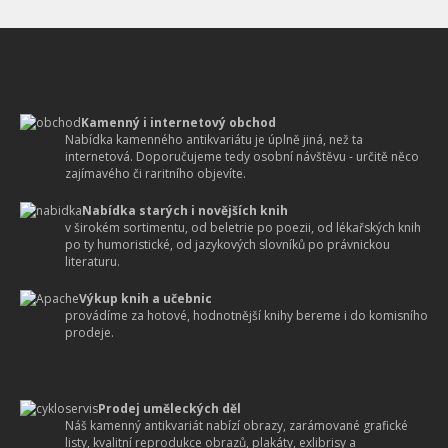
Kamenný i internetový obchod
Nabídka kamenného antikvariátu je úplně jiná, než ta
internetová. Doporučujeme tedy osobní návštěvu - určitě něco
zajímavého či raritního objevíte.
Nabídka starých i novějších knih
v širokém sortimentu, od beletrie po poezii, od lékařských knih
po ty humoristické, od jazykových slovníků po právnickou
literaturu.
Výkup knih a učebnic
provádíme za hotové, hodnotnější knihy bereme i do komisního
prodeje.
Prodej uměleckých děl
Náš kamenný antikvariát nabízí obrazy, zarámované grafické
listy, kvalitní reprodukce obrazů, plakáty, exlibrisy a