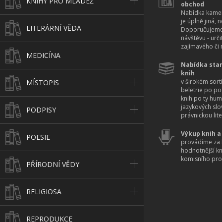
KNIHY PRO MLÁDEŽ
obchod
Nabídka kamen
je úplně jiná, 
LITERÁRNÍ VĚDA
Doporučujeme
návštěvu - urč
zajímavého či r
MEDICÍNA
Nabídka star
knih
v širokém sort
MÍSTOPIS
beletrie po po
knih po ty hum
jazykových slo
PODPISY
právnickou lite
Výkup knih a
POESIE
provádíme za 
hodnotnější k
komisního pro
PŘÍRODNÍ VĚDY
RELIGIOSA
REPRODUKCE