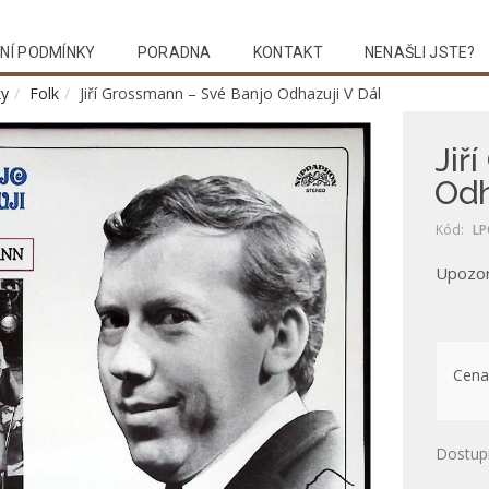
NÍ PODMÍNKY
PORADNA
KONTAKT
NENAŠLI JSTE?
y
Folk
Jiří Grossmann – Své Banjo Odhazuji V Dál
Jiř
Odh
Kód:
LP
Upozor
Cena
Dostup