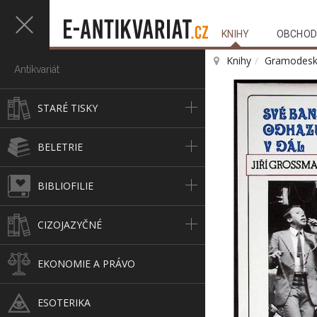
KNIHY
OBCHOD
Knihy
Gramodesk
Antikvariát
STARÉ TISKY
BELETRIE
BIBLIOFILIE
CIZOJAZYČNÉ
EKONOMIE A PRÁVO
ESOTERIKA