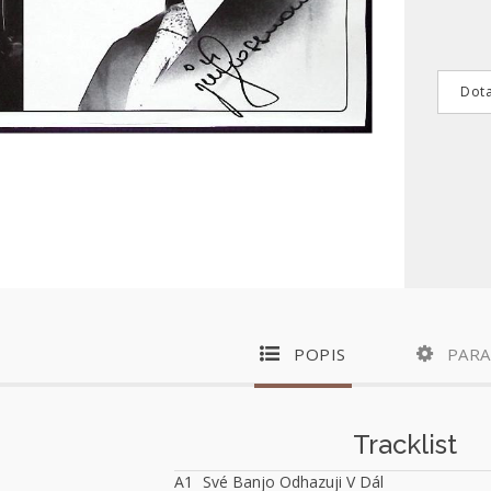
Dota
POPIS
PAR
Tracklist
A1
Své Banjo Odhazuji V Dál