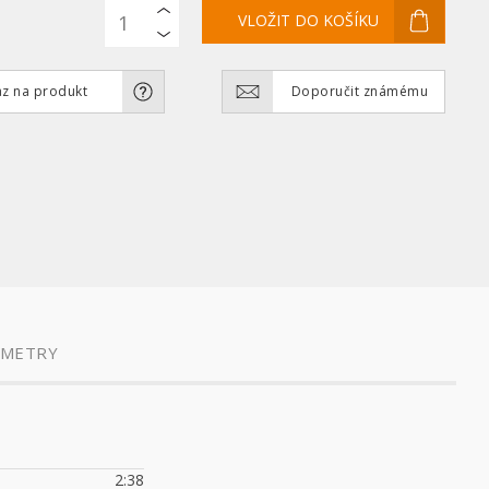
z na produkt
Doporučit známému
AMETRY
2:38