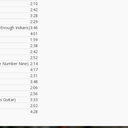
2:10
2:42
3:28
2:29
 Enough Indians)
3:46
4:01
1:59
2:38
2:42
2:52
ne Number Nine)
2:14
4:17
2:31
3:48
2:06
2:56
s Guitar)
3:33
2:02
4:28