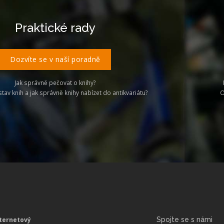
Praktické rady
Dozvíte se v naší poradně
Jak správně pečovat o knihy?
stav knih a jak správně knihy nabízet do antikvariátu?
O
ternetový
Spojte se s námi