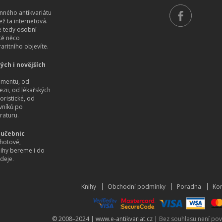
ného antikvariátu
než ta internetová.
 tedy osobní
itě něco
aritního objevíte.
ých i novějších
imentu, od
ezii, od lékařských
oristické, od
vníků po
raturu.
 učebnic
hotové,
nihy bereme i do
deje.
Knihy
Obchodní podmínky
Poradna
Kon
© 2008–2024 |
www.e-antikvariat.cz
|
Bez souhlasu není pov