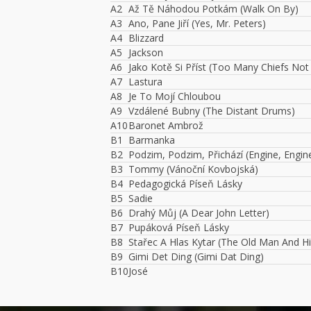
A2
Až Tě Náhodou Potkám (Walk On By)
A3
Ano, Pane Jiří (Yes, Mr. Peters)
A4
Blizzard
A5
Jackson
A6
Jako Kotě Si Příst (Too Many Chiefs Not
A7
Lastura
A8
Je To Mojí Chloubou
A9
Vzdálené Bubny (The Distant Drums)
A10
Baronet Ambrož
B1
Barmanka
B2
Podzim, Podzim, Přichází (Engine, Engi
B3
Tommy (Vánoční Kovbojská)
B4
Pedagogická Píseň Lásky
B5
Sadie
B6
Drahý Můj (A Dear John Letter)
B7
Pupáková Píseň Lásky
B8
Stařec A Hlas Kytar (The Old Man And Hi
B9
Gimi Det Ding (Gimi Dat Ding)
B10
José