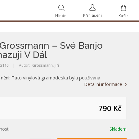
Přihlášení
Hledej
Košík
Vyhle
Vyhledat
í Grossmann – Své Banjo
azuji V Dál
G110
|
Autor:
Grossmann, Jiří
nění: Tato vinylová gramodeska byla používaná
Detailní informace
790 Kč
nost:
Skladem