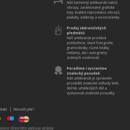
Náš kamenný antikvariát nabízí
obrazy, zarámované grafické
listy, kvalitní reprodukce obrazů,
plakáty, exlibrisy a novoročenky.
Prodej sběratelských
předmětů
Náš antikvariát prodává
pohlednice, staré fotografie,
gramodesky, různé letáky,
reklamy, ale i autogramy
známých osobností.
Poradíme i vystavíme
znalecký posudek
Náš antikvariát je oprávněn
provádět znalecké odhady knih,
sbírek, uměleckých děl a
vystavovat znalecké posudky.
takt
Nenašli jste?
oleno šíření této webové stránky