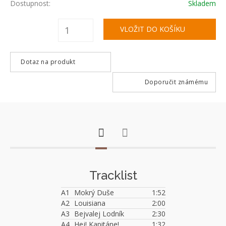
Dostupnost:
Skladem
Dotaz na produkt
Doporučit známému
Tracklist
A1
Mokrý Duše
1:52
A2
Louisiana
2:00
A3
Bejvalej Lodník
2:30
A4
Hej! Kapitáne!
1:32