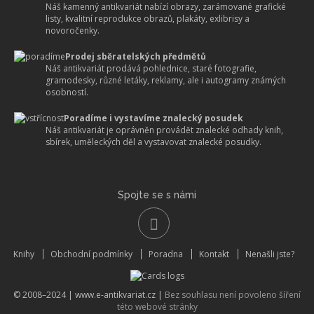
Náš kamenný antikvariát nabízí obrazy, zarámované grafické
listy, kvalitní reprodukce obrazů, plakáty, exlibrisy a
novoročenky.
Prodej sběratelských předmětů
Náš antikvariát prodává pohlednice, staré fotografie,
gramodesky, různé letáky, reklamy, ale i autogramy známých
osobností.
Poradíme i vystavíme znalecký posudek
Náš antikvariát je oprávněn provádět znalecké odhady knih,
sbírek, uměleckých děl a vystavovat znalecké posudky.
Spojte se s námi
Knihy
Obchodní podmínky
Poradna
Kontakt
Nenašli jste?
© 2008–2024 |
www.e-antikvariat.cz
|
Bez souhlasu není povoleno šíření
této webové stránky