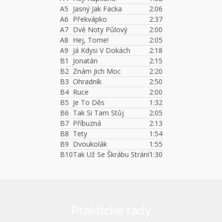
A5
Jasný Jak Facka
2:06
A6
Překvápko
2:37
A7
Dvě Noty Půlový
2:00
A8
Hej, Tome!
2:05
A9
Já Kdysi V Dokách
2:18
B1
Jonatán
2:15
B2
Znám Jich Moc
2:20
B3
Ohradník
2:50
B4
Ruce
2:00
B5
Je To Děs
1:32
B6
Tak Si Tam Stůj
2:05
B7
Příbuzná
2:13
B8
Tety
1:54
B9
Dvoukolák
1:55
B10
Tak Už Se Škrábu Strání
1:30
Praktické rady