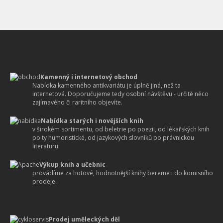
Kamenný i internetový obchod
Nabídka kamenného antikvariátu je úplně jiná, než ta
internetová. Doporučujeme tedy osobní návštěvu - určitě něco
zajímavého či raritního objevíte.
Nabídka starých i novějších knih
v širokém sortimentu, od beletrie po poezii, od lékařských knih
po ty humoristické, od jazykových slovníků po právnickou
literaturu.
Výkup knih a učebnic
provádíme za hotové, hodnotnější knihy bereme i do komisního
prodeje.
Prodej uměleckých děl