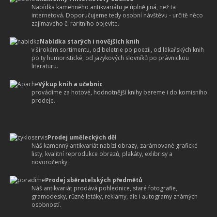
Nabídka kamenného antikvariátu je úplně jiná, než ta
internetová. Doporučujeme tedy osobní návštěvu - určitě něco
zajímavého či raritního objevíte.
Nabídka starých i novějších knih
v širokém sortimentu, od beletrie po poezii, od lékařských knih
po ty humoristické, od jazykových slovníků po právnickou
literaturu.
Výkup knih a učebnic
provádíme za hotové, hodnotnější knihy bereme i do komisního
prodeje.
Prodej uměleckých děl
Náš kamenný antikvariát nabízí obrazy, zarámované grafické
listy, kvalitní reprodukce obrazů, plakáty, exlibrisy a
novoročenky.
Prodej sběratelských předmětů
Náš antikvariát prodává pohlednice, staré fotografie,
gramodesky, různé letáky, reklamy, ale i autogramy známých
osobností.