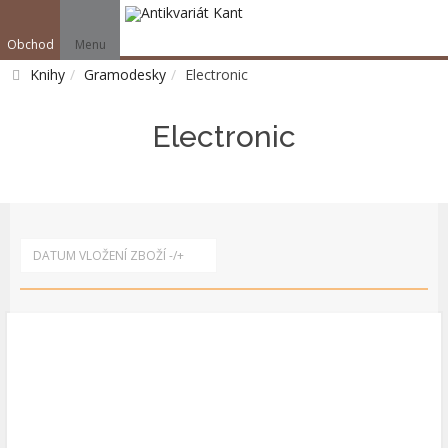
Obchod
Menu
V
Knihy
Gramodesky
Electronic
Vyhledat
Electronic
DATUM VLOŽENÍ ZBOŽÍ -/+