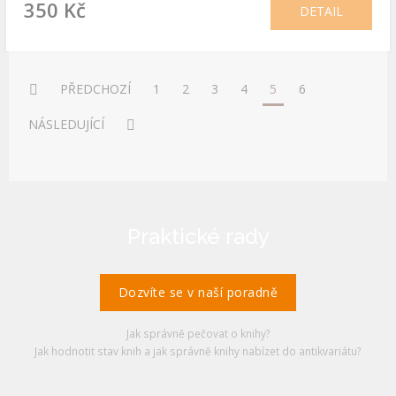
350 Kč
DETAIL
PŘEDCHOZÍ
1
2
3
4
5
6
NÁSLEDUJÍCÍ
Praktické rady
Dozvíte se v naší poradně
Jak správně pečovat o knihy?
Jak hodnotit stav knih a jak správně knihy nabízet do antikvariátu?